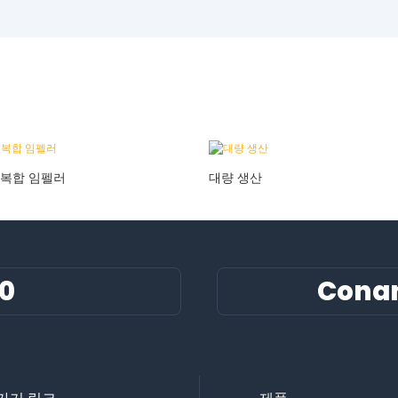
 복합 임펠러
대량 생산
60
Cona