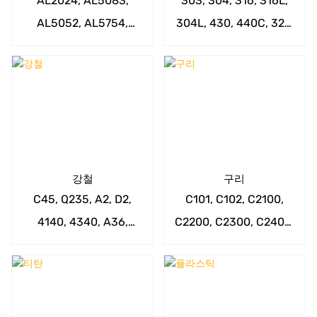
AL2024, AL5083,
303, 304, 316, 316L,
AL5052, AL5754,
304L, 430, 440C, 321,
AL6063, AL6082,
405, 201, 202,
AL7075, AL6061-T6 등
SUS420, SUS416, 17-
4PH 등.
강철
구리
C45, Q235, A2, D2,
C101, C102, C2100,
4140, 4340, A36,
C2200, C2300, C2400,
A529, A572, 1020,
C2600, C3710, C3771,
1045, 4130, 4150,
C3560, C2800, C2801,
4340, 9310, 52100 등.
C2680 등.