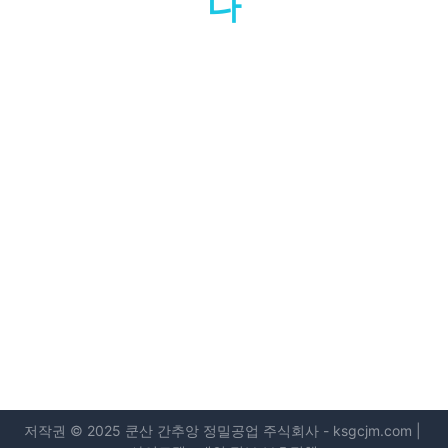
다
저작권 © 2025 쿤산
간추앙 정밀공업 주식회사
-
ksgcjm.com
|