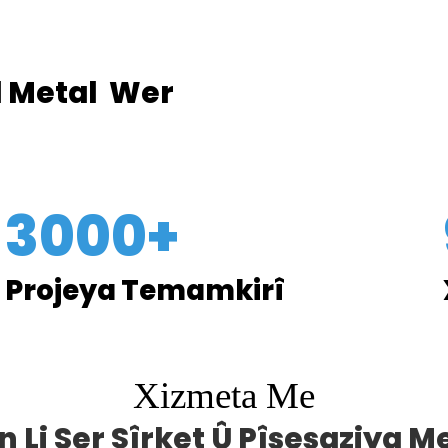
 Metal
Wer
3000+
Projeya Temamkirî
Xizmeta Me
n Li Ser Şîrket Û Pîşesaziya 