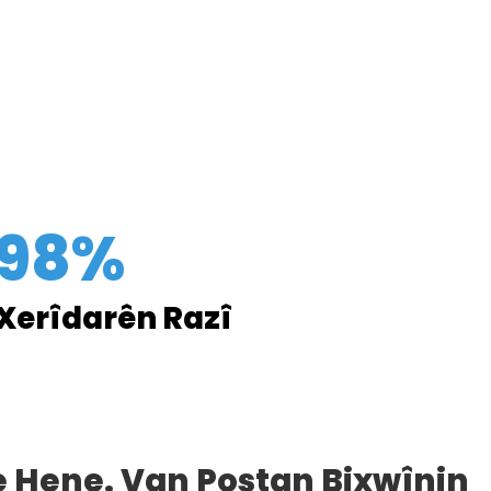
98%
Xerîdarên Razî
Me Hene. Van Postan Bixwînin