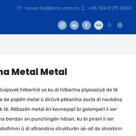
conan.liu@ksmc.com.cn
+86 134 5179 3060
a Metal Metal
ajoyek hilberînê ye ku di hilberîna pîşesaziyê de tê
we de pişkên metal û dirûvê pêkanîna zexta di navbêna
 tê. Rêbazên metal ên kevneşopî bi gelemperî li ser
na bendav an punchingên hêsan, ku bi piranî li ser
firînin û di afirandina strukturên sê-alî de sînorkirin