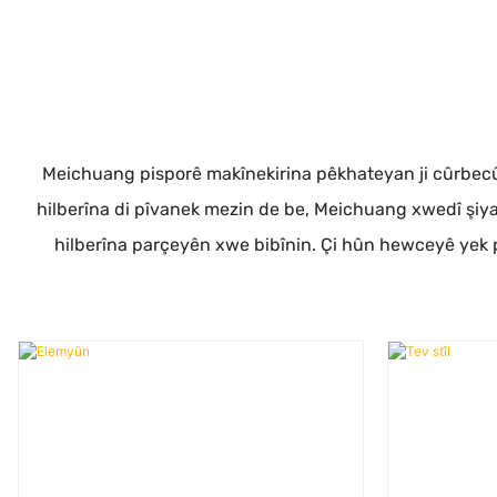
Meichuang pisporê makînekirina pêkhateyan ji cûrbecûr 
hilberîna di pîvanek mezin de be, Meichuang xwedî şiyan
hilberîna parçeyên xwe bibînin. Çi hûn hewceyê yek pa