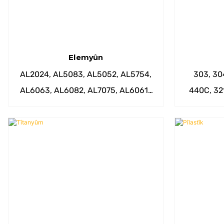
Elemyûn
AL2024, AL5083, AL5052, AL5754,
303, 30
AL6063, AL6082, AL7075, AL6061-
440C, 321
T6 hwd.
SU