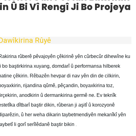
n Û Bi Vî Rengî Ji Bo Projeya
Dawîkirina Rûyê
Rakirina rûberê pêvajoyên çêkirinê yên cûrbecûr dihewîne ku
ji bo baştirkirina xuyang, domdarî û performansa hilberek
hatine çêkirin. Rêbazên hevpar di nav yên din de cilkirin,
boyaxkirin, rijandina qûmê, pêçandin, boyaxkirina toz,
firçekirin, anodkirin û dermankirina germê ne. Ev teknîk
estetîka dîtbarî baştir dikin, rûberan ji aşitî û korozyonê
diparêzin, û her weha dikarin taybetmendiyên mekanîkî yên
taybetî li gorî serîlêdanê baştir bikin
.