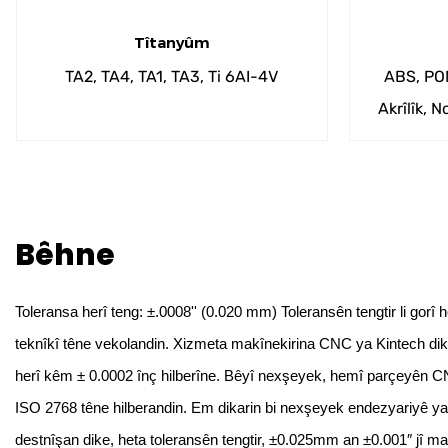
Tîtanyûm
TA2, TA4, TA1, TA3, Ti 6AI-4V
ABS, PO
Akrîlîk, N
PS, P
Bêhne
Toleransa herî teng: ±.0008'' (0.020 mm) Toleransên tengtir li gor
teknîkî têne vekolandin. Xizmeta makînekirina CNC ya Kintech di
herî kêm ± 0.0002 înç hilberîne. Bêyî nexşeyek, hemî parçeyên C
ISO 2768 têne hilberandin. Em dikarin bi nexşeyek endezyariyê ya
destnîşan dike, heta toleransên tengtir, ±0.025mm an ±0.001″ jî ma