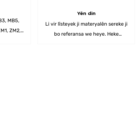
Yên din
B3, MB5,
Li vir lîsteyek ji materyalên sereke ji
ZM1, ZM2,
bo referansa we heye. Heke
M10
taybetmendiyên materyalên we yên
bêhempa hebin, ji kerema xwe me
agahdar bikin.