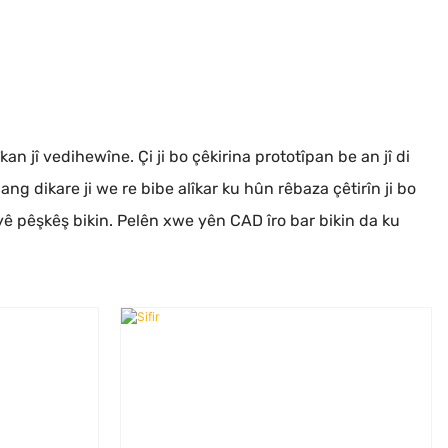
jî vedihewîne. Çi ji bo çêkirina prototîpan be an jî di
 dikare ji we re bibe alîkar ku hûn rêbaza çêtirîn ji bo
yê pêşkêş bikin. Pelên xwe yên CAD îro bar bikin da ku