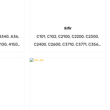
Sifir
 4340, A36,
C101, C102, C2100, C2200, C2300,
130, 4150,
C2400, C2600, C3710, C3771, C3560,
hwd.
C2800, C2801, C2680 û hwd.