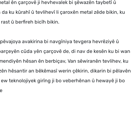
etal ên çarçovê ji hevhevalek bi şêwazên taybetî û
 da ku kûrahî û tevlihevî li çaroxên metal zêde bikin, ku
rast û berfireh bicîh bikin.
 pêvajoya avakirina bi navgîniya tevgera hevrêziyê û
parçeyên cûda yên çarçovê de, di nav de kesên ku bi wan
tmendiyên hêsan ên berbiçav, Van sêwiranên tevlihev, ku
zên hêsantir an bêkêmasî werin çêkirin, dikarin bi pêlavên
u ew teknolojiyek girîng ji bo veberhênan û hewayê ji bo
be