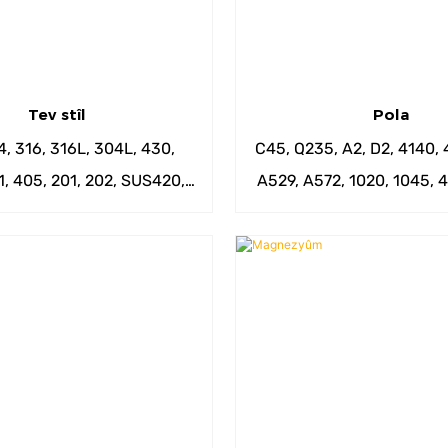
Tev stîl
Pola
4, 316, 316L, 304L, 430,
C45, Q235, A2, D2, 4140,
, 405, 201, 202, SUS420,
A529, A572, 1020, 1045, 4
S416, 17-4PH hwd.
4340, 9310, 52100 