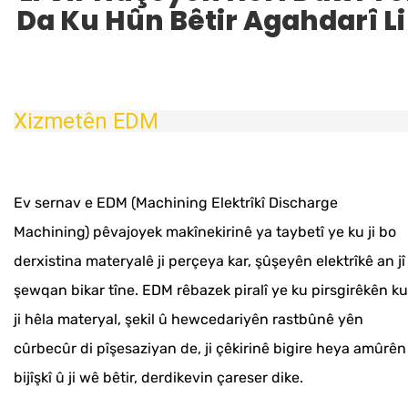
Da Ku Hûn Bêtir Agahdarî Li 
Xizmetên EDM
Ev sernav e EDM (Machining Elektrîkî Discharge
Machining) pêvajoyek makînekirinê ya taybetî ye ku ji bo
derxistina materyalê ji perçeya kar, şûşeyên elektrîkê an jî
şewqan bikar tîne. EDM rêbazek piralî ye ku pirsgirêkên ku
ji hêla materyal, şekil û hewcedariyên rastbûnê yên
cûrbecûr di pîşesaziyan de, ji çêkirinê bigire heya amûrên
bijîşkî û ji wê bêtir, derdikevin çareser dike.