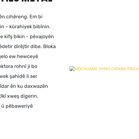
yên cihêreng. Em bi
n - kûrahiyek bibînin.
e kifş bikin - pêvajoyên
etir dirêjtir dibe. Bloka
 gelo ew hewceyê
ktora rohnî ji bo
wek şahidê li ser
erîdar ên ku daxwazên
îkî xweş digerin,
r û pêbaweriyê