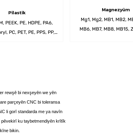
Magnezyûm
Pîlastîk
Mg1, Mg2, MB1, MB2, M
M, PEEK, PE, HDPE, PA6,
MB6, MB7, MB8, MB15, 
oryl, PC, PET, PE, PPS, PP,
ZM3, ZM5, ZM6, Z
U, ​​PBT, PEI, PTE, PVC
î her rewşê bi nexşeyên we yên
kare parçeyên CNC bi toleransa
NC li gorî standarda me ya navîn
 pêvekirî ku taybetmendiyên krîtîk
kîne bikin.