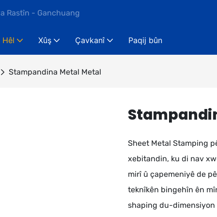
ya Rastîn - Ganchuang
Hêl
Xûş
Çavkanî
Paqij bûn
Stampandina Metal Metal
Stampandin
Sheet Metal Stamping pêv
xebitandin, ku di nav x
mirî û çapemeniyê de pêk
teknîkên bingehîn ên mî
shaping du-dimensiyon dia