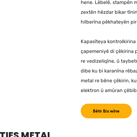
hene. Lêbelê, stampên m
zextên hêzdar bikar tînin
hilberîna pêkhateyên pir 
Kapasîteya kontrolkirina
çapemeniyê di çêkirina 
re vedizeliqîne, û taybe
dibe ku bi karanîna rêba
metal re bêne çêkirin, k
elektron û amûran çêbi
Bêtir Bixwîne
TIES METAL