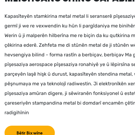
Kapasîteyên stamkirina metal metal li seranserê pîşesazi
germî ji we re vexwendin ku hûn li pargîdaniya me binihêri
Werin û ji malperên hilberîna me re biçin da ku qutkirina m
çêkirina ederê. Zehfeta me di stûnên metal de ji stûnên wêd
hevsengiya bilind - forma rastîn a berbiçav, berbiçav Ma
pîşesaziya aerospace pîşesaziya ronahiyê ye û lêpirsîna se
parçeyên laşê hişk û durust, kapasîteyên stendina metal, 
pêşnumaya me ya teknolojî radiwestin. Ji elektronîkên x
pîşesaziya amûran digere, ji sêwiranên fonksiyonel û estet
çareseriyên stampandina metal bi domdarî encamên çêti
radigihînin
Bêtir Bixwîne