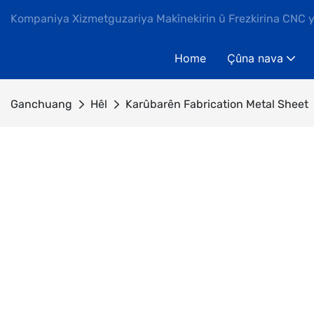
Kompaniya Xizmetguzariya Makînekirin û Frezkirina CNC 
Home
Çûna nava
Ganchuang
Hêl
Karûbarên Fabrication Metal Sheet