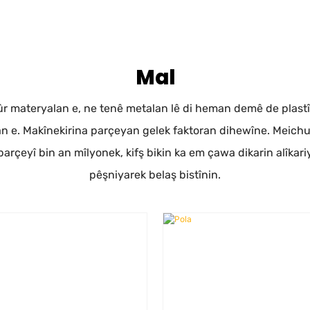
Mal
materyalan e, ne tenê metalan lê di heman demê de plastîkan 
 e. Makînekirina parçeyan gelek faktoran dihewîne. Meichuang
rçeyî bin an mîlyonek, kifş bikin ka em çawa dikarin alîkari
pêşniyarek belaş bistînin.