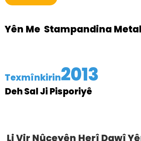
Yên Me
Stampandina Metal
2013
Texmînkirin
Deh Sal Ji Pisporiyê
Li Vir Nûçeyên Herî Dawî Yê