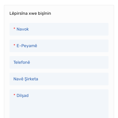
hejmarên piçûk de ye. Ev
mezin a hilber an
celeb hilberîner bi
pêkhateyan di nav demek
Lêpirsîna xwe bişînin
gelemperî ji bo prototîp,
kurt de di nav demek kurt
hilberên xwerû, an jî
de ye. Ev nêzîkatî bi
Navok
sînorkirî bi sînor tê bikar
gelemperî tête bikar anîn
anîn. Ew bi gelemperî
dema ku daxwazek bihêz ji
E-Peyamê
demên pêşeng ên kurttir
bo hilberek taybetî heye, û
hene û dikarin ji
aboriyên pîvanê dikare bi
Telefonê
guhertinên sêwirana wan
hilberîna zêdebûnek bilind
re ji hevpişkên xweyên
were bidestxistin
Navê Şirketa
bilindtir bibin
Dilşad