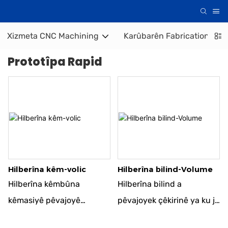
Xizmeta CNC Machining
Karûbarên Fabrication Met
Prototîpa Rapid
Hilberîna kêm-volic
Hilberîna bilind-Volume
Hilberîna kêmbûna
Hilberîna bilind a
kêmasiyê pêvajoyê
pêvajoyek çêkirinê ya ku ji
hilberîna hilberên di
bo hilberîna hejmareke