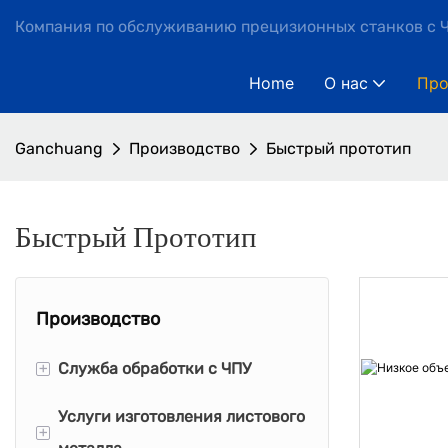
Компания по обслуживанию прецизионных станков с Ч
Home
О нас
Про
Ganchuang
Производство
Быстрый прототип
Быстрый Прототип
Производство
+
Служба обработки с ЧПУ
Услуги изготовления листового
обработка с ЧПУ
+