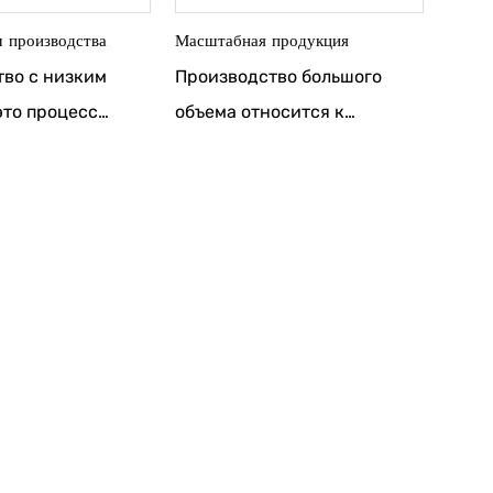
 производства
Масштабная продукция
во с низким
Производство большого
это процесс
объема относится к
твенных
производственному
в небольших
процессу, который
х. Этот тип
оптимизирован для
ва обычно
производства большого
ся для
количества продуктов или
,
компонентов в течение
льских
относительно короткого
или
периода времени. Этот
ых выпусков.
подход обычно
имеет более
используется, когда