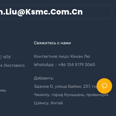
n.liu@ksmc.com.cn
Свяжитесь с нами
Контактное лицо: Конан Лю
С ЧПУ
WhatsApp：+86 134 5179 3060
я Листового
Добавить:
Здание D, улица Байми, 237, город
рмы
Чжанпу, город Куньшань, провинция
Цзянсу, Китай