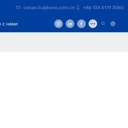
conan.liu@ksmc.com.cn
+86 134 5179 3060
я с нами