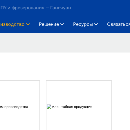
ПУ и фрезерования — Ганьчуан
изводство
Решение
Ресурсы
Связатьс