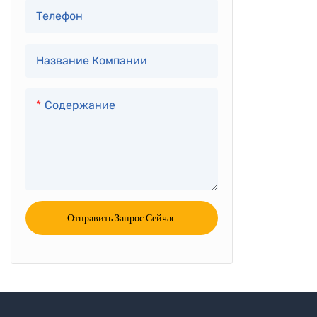
короткое в
Телефон
может быть
изменениям
Название Компании
их аналоги
объемом
Содержание
Отправить Запрос Сейчас