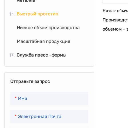
металла
Токарная обработка с ЧПУ
Низкое объем
-
Быстрый прототип
Гибка листового металла
Фрезерование с ЧПУ
Производст
Штамповка листового
Низкое объем производства
объемом - 
5 Осин Обработка
металла
производс
Масштабная продукция
продуктов 
+
Служба пресс -формы
количества
производст
Открытие плесени
использует
Отправьте запрос
прототипов
пользовате
Имя
продуктов 
ограниченн
Электронная Почта
Обычно он 