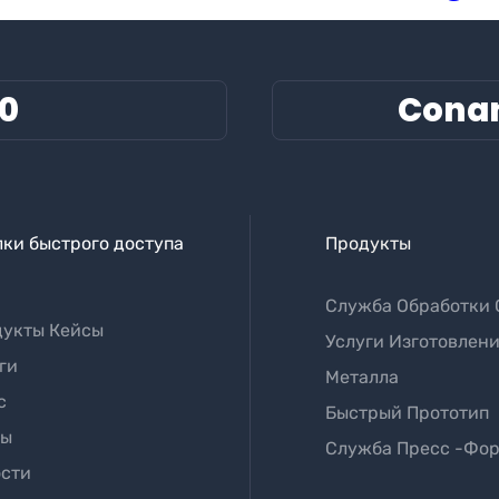
60
Cona
ки быстрого доступа
Продукты
Служба Обработки 
укты Кейсы
Услуги Изготовлени
ги
Металла
с
Быстрый Прототип
лы
Служба Пресс -фо
сти