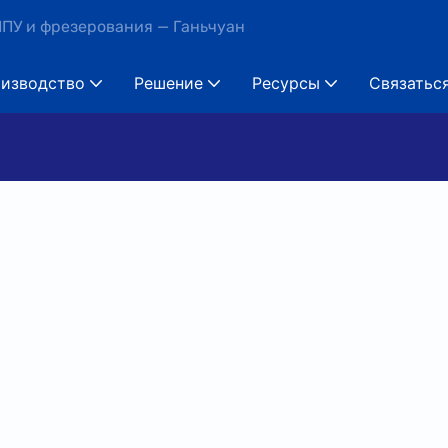
ПУ и фрезерования — Ганьчуан
изводство
Решение
Ресурсы
Связатьс