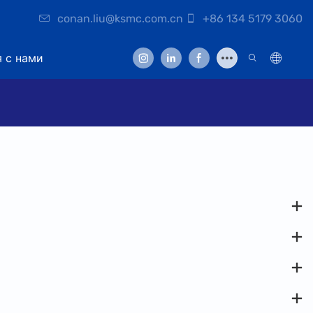
conan.liu@ksmc.com.cn
+86 134 5179 3060
я с нами