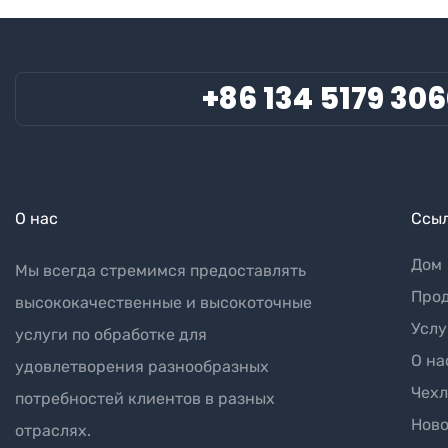
+86 134 5179 30
О нас
Ссыл
Дом
Мы всегда стремимся предоставлять
Прод
высококачественные и высокоточные
Услу
услуги по обработке для
О на
удовлетворения разнообразных
Чех
потребностей клиентов в разных
Ново
отраслях.