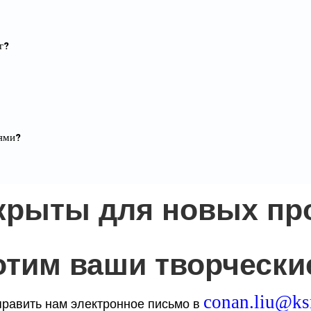
г?
тями?
крыты для новых про
отим ваши творческие
conan.liu@k
равить нам электронное письмо в