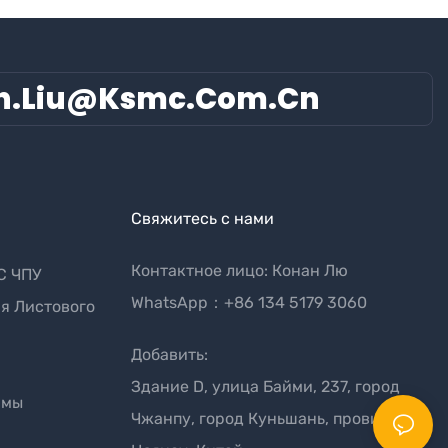
n.liu@ksmc.com.cn
Свяжитесь с нами
Контактное лицо: Конан Лю
С ЧПУ
WhatsApp：+86 134 5179 3060
я Листового
Добавить:
Здание D, улица Байми, 237, город
рмы
Чжанпу, город Куньшань, провинция