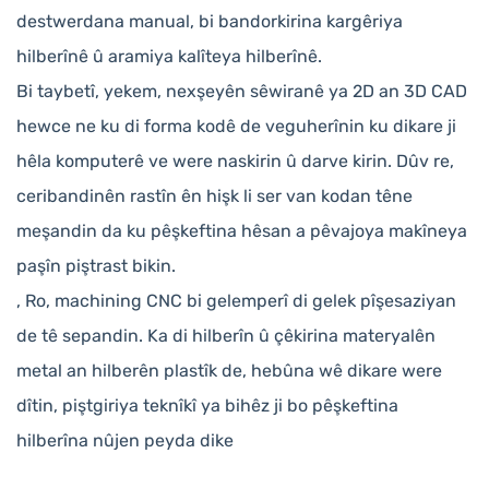
destwerdana manual, bi bandorkirina kargêriya
hilberînê û aramiya kalîteya hilberînê.
Bi taybetî, yekem, nexşeyên sêwiranê ya 2D an 3D CAD
hewce ne ku di forma kodê de veguherînin ku dikare ji
hêla komputerê ve were naskirin û darve kirin. Dûv re,
ceribandinên rastîn ên hişk li ser van kodan têne
meşandin da ku pêşkeftina hêsan a pêvajoya makîneya
paşîn piştrast bikin.
, Ro, machining CNC bi gelemperî di gelek pîşesaziyan
de tê sepandin. Ka di hilberîn û çêkirina materyalên
metal an hilberên plastîk de, hebûna wê dikare were
dîtin, piştgiriya teknîkî ya bihêz ji bo pêşkeftina
hilberîna nûjen peyda dike