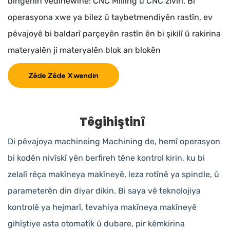
bingehîn vedihewîne: CNC Milling û CNC zivirî. Bi
operasyona xwe ya bilez û taybetmendiyên rastîn, ev
pêvajoyê bi baldarî parçeyên rastîn ên bi şikilî û rakirina
materyalên ji materyalên blok an blokên
Zêde Zêde Xwendin
Têgihiştinî
Di pêvajoya machineing Machining de, hemî operasyon
bi kodên nivîskî yên berfireh têne kontrol kirin, ku bi
zelalî rêça makîneya makîneyê, leza rotînê ya spindle, û
parameterên din diyar dikin. Bi saya vê teknolojiya
kontrolê ya hejmarî, tevahiya makîneya makîneyê
gihîştiye asta otomatîk û dubare, pir kêmkirina