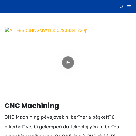
CNC Machining
CNC Machining pêvajoyek hilberîner a pêşkeftî û
bikêrhatî ye, bi gelemperî du teknolojiyên hilberîna