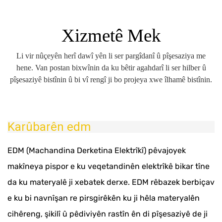
Xizmetê Mek
Li vir nûçeyên herî dawî yên li ser pargîdanî û pîşesaziya me
hene. Van postan bixwînin da ku bêtir agahdarî li ser hilber û
pîşesaziyê bistînin û bi vî rengî ji bo projeya xwe îlhamê bistînin.
Karûbarên edm
EDM (Machandina Derketina Elektrîkî) pêvajoyek
makîneya pispor e ku veqetandinên elektrîkê bikar tîne
da ku materyalê ji xebatek derxe. EDM rêbazek berbiçav
e ku bi navnîşan re pirsgirêkên ku ji hêla materyalên
cihêreng, şikilî û pêdiviyên rastîn ên di pîşesaziyê de ji