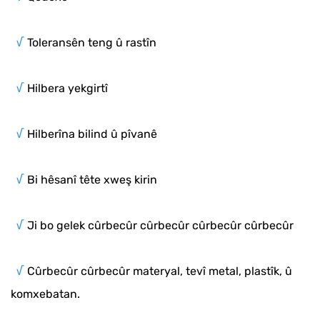
√
Toleransên teng û rastîn
√
Hilbera yekgirtî
√
Hilberîna bilind û pîvanê
√
Bi hêsanî tête xweş kirin
√
Ji bo gelek cûrbecûr cûrbecûr cûrbecûr cûrbecûr
√
Cûrbecûr cûrbecûr materyal, tevî metal, plastîk, û
komxebatan.