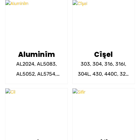
Aluminîm
Cîşel
AL2024, AL5083,
303, 304, 316, 316l,
AL5052, AL5754,
304L, 430, 440C, 321,
AL6082, AL6075,
405, 201, 202, sus420,
AL6075, AL6061-T6
sus416, 17-4ph hwd
ETC