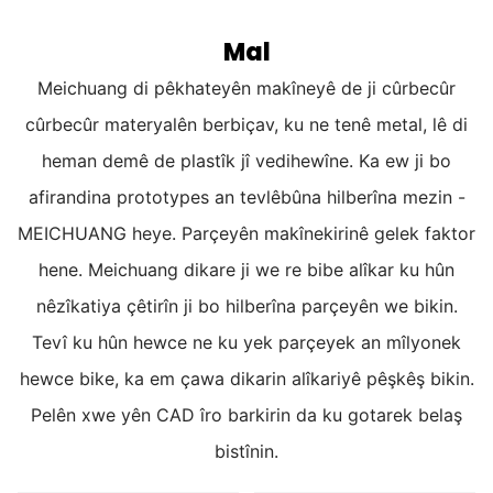
Mal
Meichuang di pêkhateyên makîneyê de ji cûrbecûr
cûrbecûr materyalên berbiçav, ku ne tenê metal, lê di
heman demê de plastîk jî vedihewîne. Ka ew ji bo
afirandina prototypes an tevlêbûna hilberîna mezin -
MEICHUANG heye. Parçeyên makînekirinê gelek faktor
hene. Meichuang dikare ji we re bibe alîkar ku hûn
nêzîkatiya çêtirîn ji bo hilberîna parçeyên we bikin.
Tevî ku hûn hewce ne ku yek parçeyek an mîlyonek
hewce bike, ka em çawa dikarin alîkariyê pêşkêş bikin.
Pelên xwe yên CAD îro barkirin da ku gotarek belaş
bistînin.