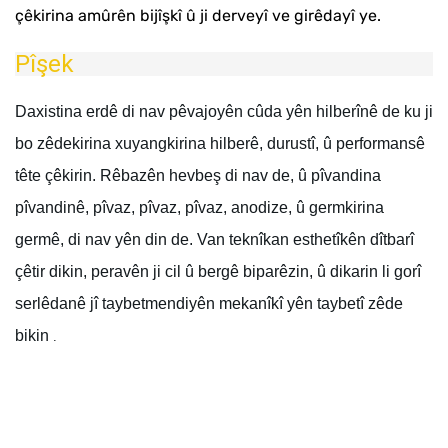
çêkirina amûrên bijîşkî û ji derveyî ve girêdayî ye.
Pîşek
Daxistina erdê di nav pêvajoyên cûda yên hilberînê de ku ji
bo zêdekirina xuyangkirina hilberê, durustî, û performansê
tête çêkirin. Rêbazên hevbeş di nav de, û pîvandina
pîvandinê, pîvaz, pîvaz, pîvaz, anodize, û germkirina
germê, di nav yên din de. Van teknîkan esthetîkên dîtbarî
çêtir dikin, peravên ji cil û bergê biparêzin, û dikarin li gorî
serlêdanê jî taybetmendiyên mekanîkî yên taybetî zêde
bikin
.