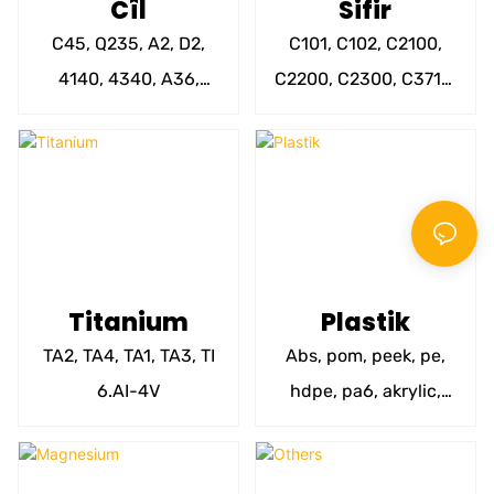
Cîl
Sifir
C45, Q235, A2, D2,
C101, C102, C2100,
4140, 4340, A36,
C2200, C2300, C3710,
A529, A572, 1020,
C3771, C3560, C2800,
1045, 4130, 4150,
C2801, C2680 ETC
4340, 9310, 52100
hwd
Titanium
Plastik
TA2, TA4, TA1, TA3, TI
Abs, pom, peek, pe,
6.AI-4V
hdpe, pa6, akrylic,
noryl, pc, pet, pe, pps,
pp, ps, pu, pbt, pei,