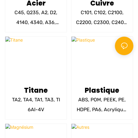
Acier
Cuivre
C45, Q235, A2, D2,
C101, C102, C2100,
4140, 4340, A36,
C2200, C2300, C2400,
A529, A572, 1020,
C2600, C3710, C3771,
1045, 4130, 4150,
C3560, C2800, C2801,
4340, 9310, 52100
C2680 etc.
etc.
Titane
Plastique
TA2, TA4, TA1, TA3, TI
ABS, POM, PEEK, PE,
6AI-4V
HDPE, PA6, Acrylique,
Noryl, PC, PET, PP,
PPS, PP, PS, PU, ​​PBT,