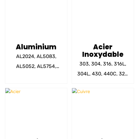
Aluminium
Acier
Inoxydable
AL2024, AL5083,
303, 304, 316, 316L,
AL5052, AL5754,
304L, 430, 440C, 321,
AL6063, AL6082,
405, 201, 202,
AL7075, AL6061-T6
SUS420, SUS416, 17-
ETC
4PH, etc.