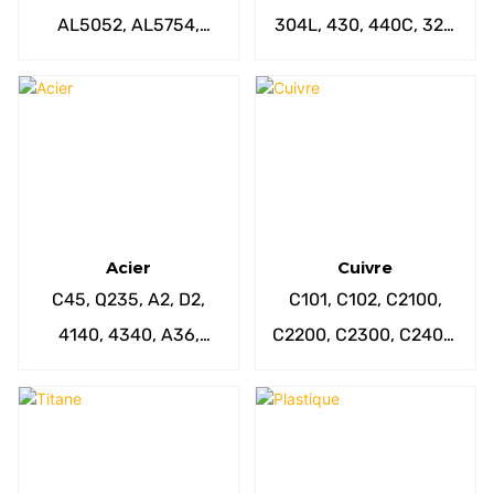
AL5052, AL5754,
304L, 430, 440C, 321,
AL6063, AL6082,
405, 201, 202,
AL7075, AL6061-T6,
SUS420, SUS416, 17-
etc.
4PH etc.
Acier
Cuivre
C45, Q235, A2, D2,
C101, C102, C2100,
4140, 4340, A36,
C2200, C2300, C2400,
A529, A572, 1020,
C2600, C3710, C3771,
1045, 4130, 4150,
C3560, C2800, C2801,
4340, 9310, 52100,
C2680 etc.
etc.