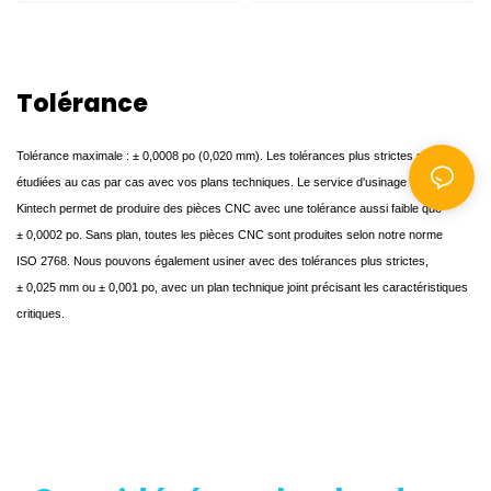
à titre de référence. Si
ZM3, ZM5, ZM6, ZM10
vous avez des
spécifications
Tolérance
particulières, veuillez
nous en informer.
Tolérance maximale : ± 0,0008 po (0,020 mm). Les tolérances plus strictes sont
étudiées au cas par cas avec vos plans techniques. Le service d'usinage CNC de
Kintech permet de produire des pièces CNC avec une tolérance aussi faible que
± 0,0002 po. Sans plan, toutes les pièces CNC sont produites selon notre norme
ISO 2768. Nous pouvons également usiner avec des tolérances plus strictes,
± 0,025 mm ou ± 0,001 po, avec un plan technique joint précisant les caractéristiques
critiques.