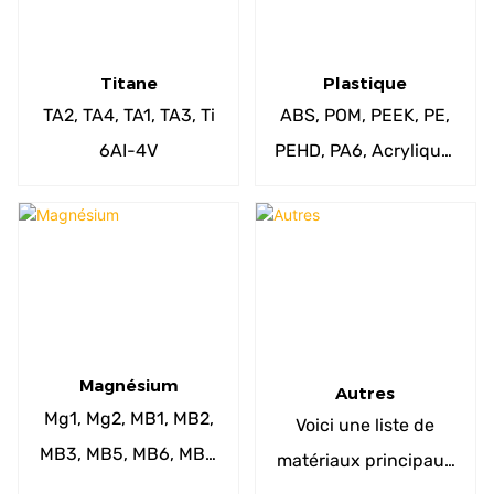
Titane
Plastique
TA2, TA4, TA1, TA3, Ti
ABS, POM, PEEK, PE,
6AI-4V
PEHD, PA6, Acrylique,
Noryl, PC, PET, PE,
PPS, PP, PS, PU, ​​PBT,
PEI, PTE, PVC
Magnésium
Autres
Mg1, Mg2, MB1, MB2,
Voici une liste de
MB3, MB5, MB6, MB7,
matériaux principaux
MB8, MB15, ZM1, ZM2,