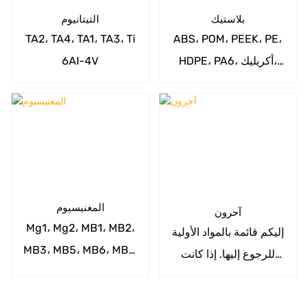
بلاستيك
التيتانيوم
TA2، TA4، TA1، TA3، Ti
ABS، POM، PEEK، PE،
HDPE، PA6، أكريليك،
6AI-4V
Noryl، PC، PET، PE،
PPS، PP، PS، PU، PBT،
PEI، PTE، PVC
المغنيسيوم
آحرون
Mg1، Mg2، MB1، MB2،
إليكم قائمة بالمواد الأولية
MB3، MB5، MB6، MB7،
للرجوع إليها. إذا كانت
MB8، MB15، ZM1، ZM2،
لديكم أي مواصفات خاصة
ZM3، ZM5، ZM6، ZM10
للمواد، يُرجى إبلاغنا.