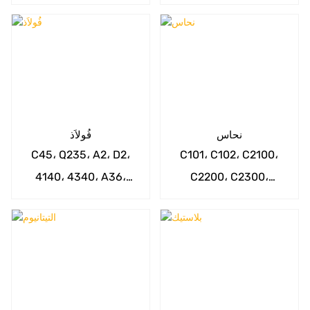
AL6063، AL6082،
405، 201، 202،
AL7075، AL6061-T6
SUS420، SUS416، 17-
4PH وما إلى ذلك.
إلخ.
نحاس
فُولاَذ
C45، Q235، A2، D2،
C101، C102، C2100،
4140، 4340، A36،
C2200، C2300،
A529، A572، 1020،
C2400، C2600، C3710،
1045، 4130، 4150،
C3771، C3560، C2800،
C2801، C2680 وما إلى
4340، 9310، 52100 إلخ.
ذلك.