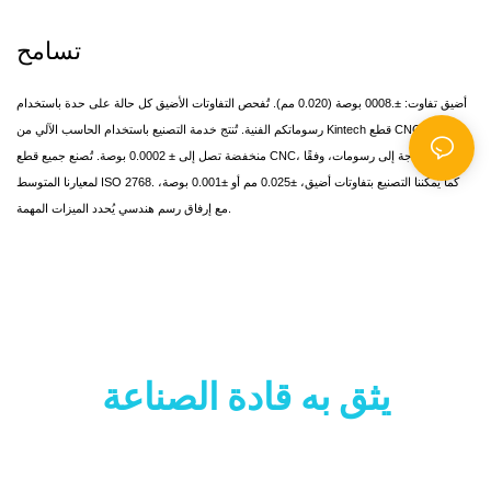
تسامح
أضيق تفاوت: ±.0008 بوصة (0.020 مم). تُفحص التفاوتات الأضيق كل حالة على حدة باستخدام
رسوماتكم الفنية. تُنتج خدمة التصنيع باستخدام الحاسب الآلي من Kintech قطع CNC بتفاوتات
منخفضة تصل إلى ± 0.0002 بوصة. تُصنع جميع قطع CNC، دون الحاجة إلى رسومات، وفقًا
لمعيارنا المتوسط ​​ISO 2768. كما يُمكننا التصنيع بتفاوتات أضيق، ±0.025 مم أو ±0.001 بوصة،
مع إرفاق رسم هندسي يُحدد الميزات المهمة.
يثق به قادة الصناعة