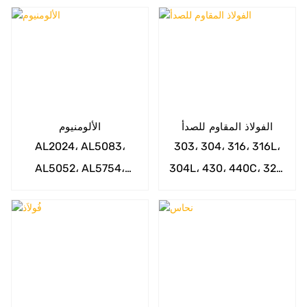
الفولاذ المقاوم للصدأ
الألومنيوم
AL2024، AL5083،
303، 304، 316، 316L،
AL5052، AL5754،
304L، 430، 440C، 321،
AL6063، AL6082،
405، 201، 202،
AL7075، AL6061-T6
SUS420، SUS416، 17-
4PH وما إلى ذلك.
إلخ.