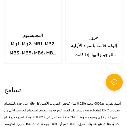
PEI، PTE، PVC
المغنيسيوم
آحرون
Mg1، Mg2، MB1، MB2،
إليكم قائمة بالمواد الأولية
MB3، MB5، MB6، MB7،
للرجوع إليها. إذا كانت
MB8، MB15، ZM1، ZM2،
لديكم أي مواصفات خاصة
ZM3، ZM5، ZM6، ZM10
للمواد، يُرجى إبلاغنا.
تسامح
أضيق تفاوت: ±.0008 بوصة (0.020 مم). تُفحص التفاوتات الأضيق كل حالة على حدة باستخدام
رسوماتكم الفنية. تُنتج خدمة التصنيع باستخدام الحاسب الآلي من Kintech قطع CNC بتفاوتات
منخفضة تصل إلى ± 0.0002 بوصة. تُصنع جميع قطع CNC، دون الحاجة إلى رسومات، وفقًا
لمعيارنا المتوسط ​​ISO 2768. كما يُمكننا التصنيع بتفاوتات أضيق، ±0.025 مم أو ±0.001 بوصة،