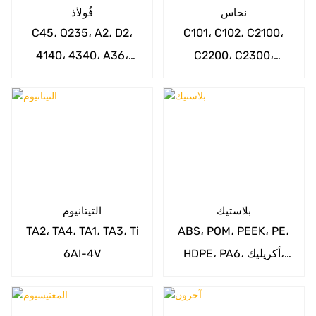
نحاس
فُولاَذ
C45، Q235، A2، D2،
C101، C102، C2100،
4140، 4340، A36،
C2200، C2300،
A529، A572، 1020،
C2400، C2600، C3710،
1045، 4130، 4150،
C3771، C3560، C2800،
C2801، C2680 وما إلى
4340، 9310، 52100 إلخ.
ذلك.
بلاستيك
التيتانيوم
TA2، TA4، TA1، TA3، Ti
ABS، POM، PEEK، PE،
HDPE، PA6، أكريليك،
6AI-4V
Noryl، PC، PET، PE،
PPS، PP، PS، PU، PBT،