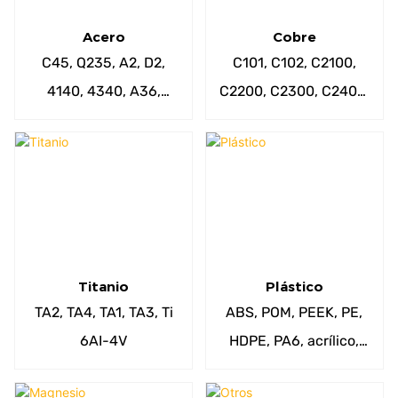
Acero
Cobre
C45, Q235, A2, D2,
C101, C102, C2100,
4140, 4340, A36,
C2200, C2300, C2400,
A529, A572, 1020,
C2600, C3710, C3771,
1045, 4130, 4150,
C3560, C2800, C2801,
4340, 9310, 52100,
C2680 etc.
etc.
Titanio
Plástico
TA2, TA4, TA1, TA3, Ti
ABS, POM, PEEK, PE,
6AI-4V
HDPE, PA6, acrílico,
Noryl, PC, PET, PE,
PPS, PP, PS, PU, ​​PBT,