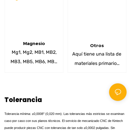
PEI, PTE, PVC
Magnesio
Otros
Mg1, Mg2, MB1, MB2,
Aquí tiene una lista de
MB3, MB5, MB6, MB7,
materiales primarios
MB8, MB15, ZM1, ZM2,
para su referencia. Si
ZM3, ZM5, ZM6, ZM10
tiene alguna
especificación
Tolerancia
especial sobre el
material, por favor,
Tolerancia mínima: ±0,0008'' (0,020 mm). Las tolerancias más estrictas se examinan
infórmenos.
caso por caso con sus planos técnicos. El servicio de mecanizado CNC de Kintech
puede producir piezas CNC con tolerancias de tan solo ±0,0002 pulgadas. Sin