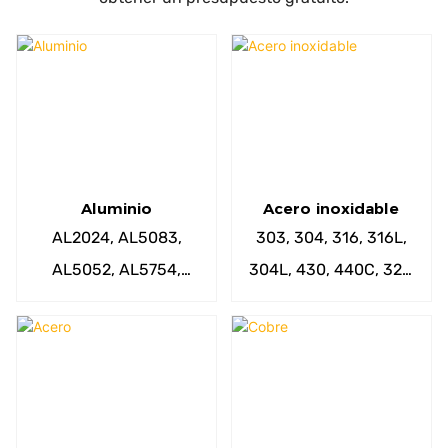
Aluminio
Acero inoxidable
AL2024, AL5083,
303, 304, 316, 316L,
AL5052, AL5754,
304L, 430, 440C, 321,
AL6063, AL6082,
405, 201, 202,
AL7075, AL6061-T6,
SUS420, SUS416, 17-
etc.
4PH, etc.