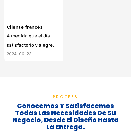
cooperación
atmósfera local juntos,
agregando un toque de
calor humano a nuestros
Cliente francés
intercambios
A medida que el día
colaborativos
satisfactorio y alegre
2024
06
23
llegó a su fin, tomamos
esta foto grupal con
nuestros clientes en el
momento de la
despedida después de
PROCESS
la cena. La lente captura
Conocemos Y Satisfacemos
el calor de la renuencia,
Todas Las Necesidades De Su
Negocio, Desde El Diseño Hasta
aprecia las pequeñas
La Entrega.
bellezas en nuestra