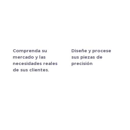
amistad cooperativa,
lleva esta reunión a un
final perfecto y espera la
agradable promesa de
nuestra próxima reunión
Comprenda su
Diseñe y procese
mercado y las
sus piezas de
necesidades reales
precisión
de sus clientes.