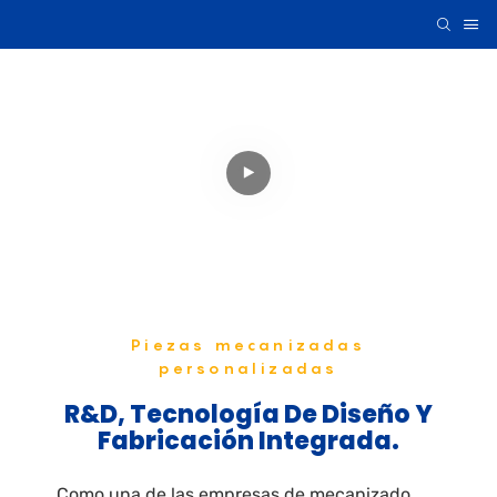
13 años de experiencia
Especializados
En Mecanizado
De Precisión CNC
Piezas mecanizadas
personalizadas
R&D, Tecnología De Diseño Y
Fabricación Integrada.
Como una de las empresas de mecanizado