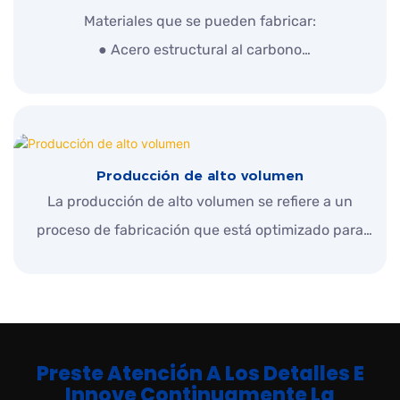
volumen
Materiales que se pueden fabricar:
● Acero estructural al carbono
● Acero para herramientas al carbono
● Acero estructural aleado
● Aleación de aluminio
● Cobre y aleaciones de cobre.
Producción de alto volumen
● Aleaciones de titanio
La producción de alto volumen se refiere a un
● Plástico
proceso de fabricación que está optimizado para
producir una gran cantidad de productos o
componentes dentro de un período de tiempo
relativamente corto. Este enfoque se usa
generalmente cuando existe una fuerte demanda
Preste Atención A Los Detalles E
de un producto en particular, y las economías de
Innove Continuamente La