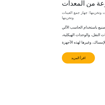
عة من المعدات
 وتخزينها؛ جهاز جمع العينات
وتخزينها
لحاسب الآلي (CNC) في شركة ميتشوانج ارتباطًا وثيقًا
 النقل، والوحدات الهيكلية،
اقرأ المزيد