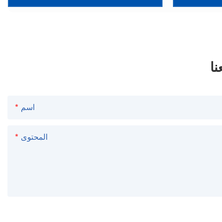
ات لتناسب
وتشطيبات مثالية لقطع غياركم.
حددة
اسم
المحتوى