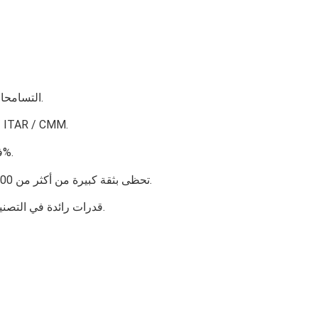
التسامحات ضيقة مثل +/- 0.0002 بوصة.
شهادة TAR / CMM
فحص ما قبل الشحن بنسبة 100%.
تحظى بثقة كبيرة من أكثر من 100 شركة رائدة لخدماتنا الموثوقة.
قدرات رائدة في التصنيع والمعالجة تحدد معايير الصناعة.