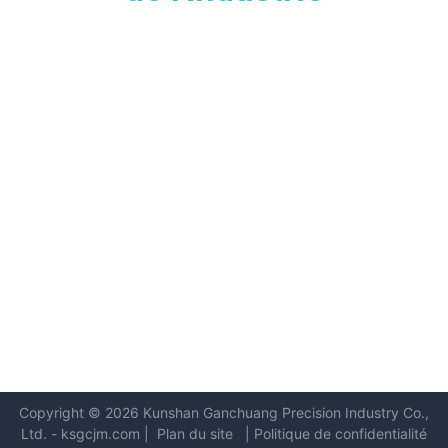
Copyright © 2026 Kunshan
Ganchuang Precision Industry Co.,
Ltd.
-
ksgcjm.com
|
Plan du site
|
Politique de confidentialité