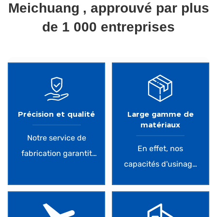
Meichuang
, approuvé par plus
de 1 000 entreprises
d.
Précision et qualité
Large gamme de
matériaux
Notre service de
En effet, nos
fabrication garantit
capacités d'usinage
une précision
CNC s'étendent à plus
exceptionnelle et des
de 50 matériaux
résultats de haute
métalliques et
qualité. Grâce à des