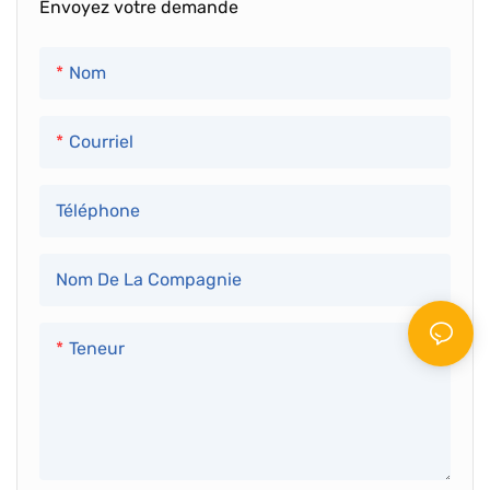
Envoyez votre demande
● Plaque en acier
● Plaque en acier
inoxydable
inoxydable
Nom
● Plaque d'aluminium
● Plaque d'aluminium
● Plaque de cuivre
● Plaque de cuivre
Courriel
● Plaque en alliage de
● Plaque en alliage de
titane
titane
Téléphone
Nom De La Compagnie
Teneur