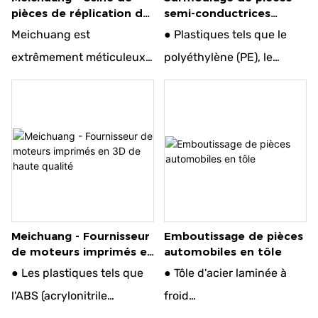
pièces de réplication de
semi-conductrices
● Alliages de titane
● Alliages de titane
moules personnalisés
Surmoulage Moulage
Meichuang est
● Plastiques tels que le
par injection
● Plastique
● Plastique
extrêmement méticuleux
polyéthylène (PE), le
dans le processus de
polypropylène (PP) et le
fabrication des pièces
nylon.
conductrices recouvertes
● Métaux avec certaines
de caoutchouc et est
exigences.
extrêmement strict depuis
● Divers élastomères
la sélection des matériaux
jusqu'au contrôle du
Meichuang - Fournisseur
Emboutissage de pièces
processus de production.
de moteurs imprimés en
automobiles en tôle
Cela confère au produit
3D de haute qualité
● Les plastiques tels que
● Tôle d'acier laminée à
non seulement une
l'ABS (acrylonitrile
froid
excellente conductivité et