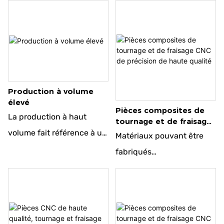
en petites quantités. Ce
carbone
type de fabrication est
● Acier à outils en carbone
généralement utilisé pour
● Acier de construction
les prototypes, les
allié
produits personnalisés ou
● Alliage d'aluminium
Production à volume
les courses en édition
● Cuivre et alliages de
élevé
Pièces composites de
limitée. Il a généralement
cuivre
La production à haut
tournage et de fraisage
des délais plus courts et
● Alliages de titane
CNC de précision de
volume fait référence à un
Matériaux pouvant être
haute qualité
peut être plus flexible
● Plastique
processus de fabrication
fabriqués
avec les changements de
optimisé pour produire
● Acier de construction au
conception que leurs
une grande quantité de
carbone
homologues à volume
produits ou de
● Acier à outils en carbone
élevé
composants dans un délai
● Acier de construction