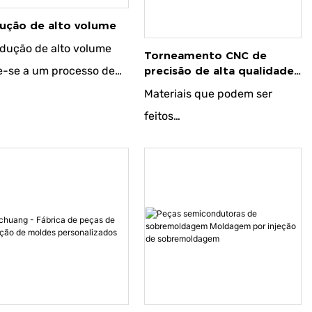
ução de alto volume
dução de alto volume
Torneamento CNC de
precisão de alta qualidade
e-se a um processo de
e fresamento de peças
cação que é otimizado
Materiais que podem ser
compostas
produzir uma grande
feitos
idade de produtos ou
● Aço estrutural de carbono
onentes dentro de um
● Aço carbono para
do relativamente curto
ferramentas
empo. Essa abordagem é
● Liga de aço estrutural
almente usada quando
● Liga de alumínio
orte demanda por um
● Cobre e ligas de cobre
minado produto, e
● Ligas de titânio
omias de escala podem
● Plástico