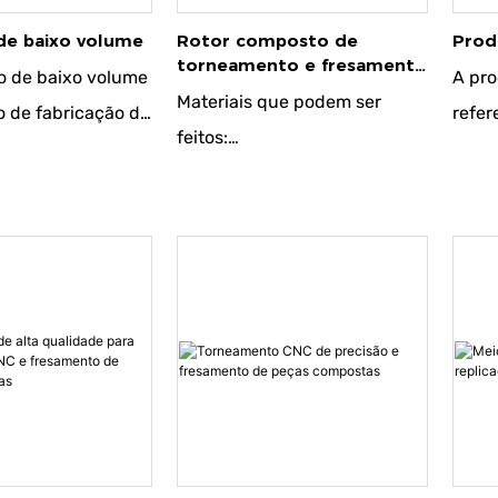
de baixo volume
Rotor composto de
Prod
torneamento e fresamento
o de baixo volume
A pro
CNC
Materiais que podem ser
o de fabricação de
refer
feitos:
m pequenas
fabri
● Aço estrutural de carbono
. Esse tipo de
para 
● Aço carbono para
 é normalmente
quant
ferramentas
protótipos,
comp
● Liga de aço estrutural
rsonalizados ou
perío
● Liga de alumínio
e edição limitada.
de t
● Cobre e ligas de cobre
 tem prazos de
norm
● Ligas de titânio
s curtos e podem
há f
● Plástico
xíveis com
deter
de design do que
econ