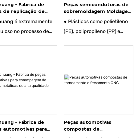
lcançadas produzindo
huang - Fábrica de
Peças semicondutoras de
s de replicação de
sobremoldagem Moldagem
to volume
es personalizados
por injeção de
huang é extremamente
● Plásticos como polietileno
sobremoldagem
uloso no processo de
(PE), polipropileno (PP) e
cação de peças
náilon.
toras revestidas de
● Metais com determinados
acha e é extremamente
requisitos.
oso desde a seleção dos
● Vários elastômeros
iais até o controle do
sso de produção. Isso
om que o produto não só
 excelente
tividade e durabilidade,
huang - Fábrica de
Peças automotivas
s automotivas para
compostas de
também tenha uma
mpagem de chapas
torneamento e fresamento