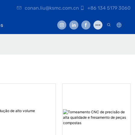
conan.liu@ksmc.com.cn
+86 134 5179 3060
os