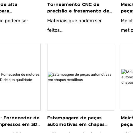
partes de alto
ser a
de alta
Torneamento CNC de
Meic
para
precisão e fresamento de
peça
um al
to CNC e
peças compostas
mold
ue podem ser
Materiais que podem ser
Meic
o de peças
feitos
metic
s
tural de carbono
● Aço estrutural de carbono
fabri
ono para
● Aço carbono para
condu
s
ferramentas
borr
o estrutural
● Liga de aço estrutural
rigor
lumínio
● Liga de alumínio
mater
igas de cobre
● Cobre e ligas de cobre
proce
itânio
● Ligas de titânio
faz c
● Plástico
tenha
condu
- Fornecedor de
Estampagem de peças
Meic
mpressos em 3D
automotivas em chapas
peça
mas 
alidade
metálicas
esta