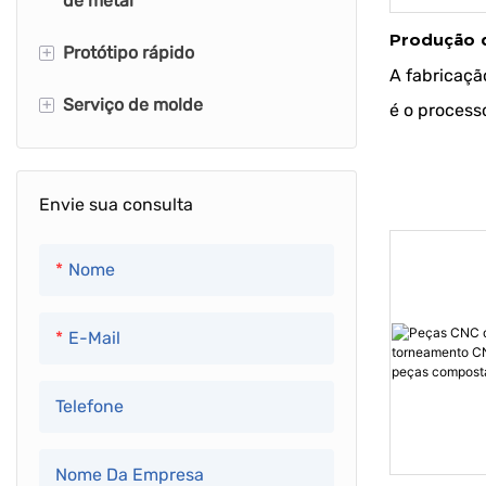
de metal
Torneamento CNC
Produção 
+
Protótipo rápido
Dobragem de chapa metálica
Moagem CNC
A fabricaçã
+
Serviço de molde
Carimbo de chapa metal
Produção de baixo volume
é o process
5 Eixo de usinagem
produtos e
Produção de alto volume
Abertura do molde
quantidades
Envie sua consulta
fabricação
usado para 
Nome
produtos pe
execuções d
E-Mail
Geralmente
entrega mai
Telefone
ser mais fle
alterações 
Nome Da Empresa