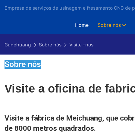
Empresa de serviços de usinagem e fresamento CNC de 
Home
Sobre nós
Ganchuang
Sobre nós
Visite -nos
Sobre nós
Visite a oficina de fab
Visite a fábrica de Meichuang, que cob
de 8000 metros quadrados.