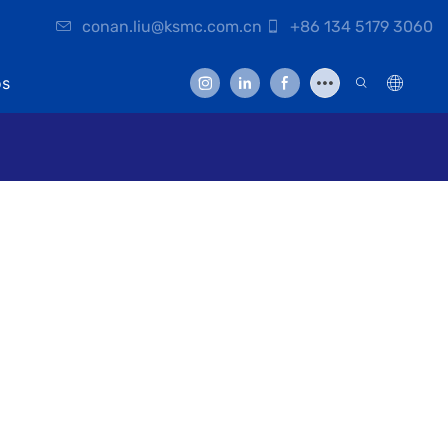
conan.liu@ksmc.com.cn
+86 134 5179 3060
os