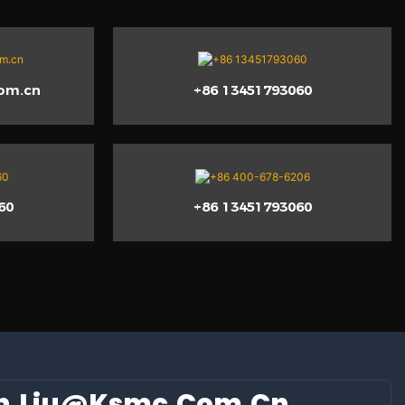
com.cn
+86 13451793060
60
+86 13451793060
n.liu@ksmc.com.cn