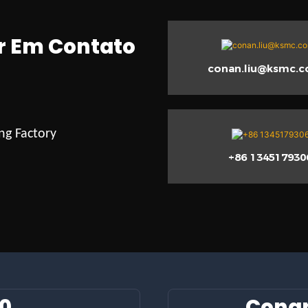
r Em Contato
conan.liu@ksmc.
ng Factory
+86 134517930
60
Cona