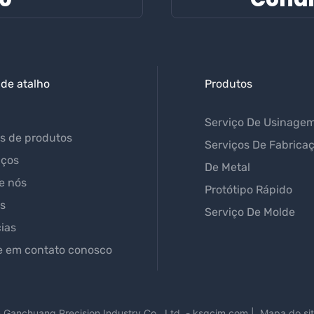
 de atalho
Produtos
Serviço De Usinage
s de produtos
Serviços De Fabrica
iços
De Metal
e nós
Protótipo Rápido
s
Serviço De Molde
cias
e em contato conosco
n
Ganchuang Precision Industry Co., Ltd.
-
ksgcjm.com
|
Mapa do si