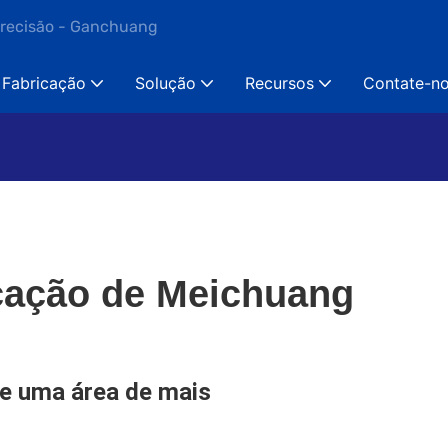
precisão - Ganchuang
Fabricação
Solução
Recursos
Contate-n
ricação de Meichuang
re uma área de mais