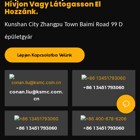
Hívjon Vagy Látogasson El
Hozzánk.
Kunshan City Zhangpu Town Baimi Road 99 D
épületgyár
Lépjen Kapcsolatba Velünk
+86 13451793060
conan.liu@ksmc.com.
cn
+86 13451793060
+86 13451793060