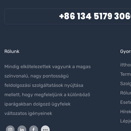
kapcsolatos megértése, és
technológi
+86 134 5179 30
rendkívül nagy elégedettségről
nagytelje
tettek tanúbizonyságot.
berendezé
jelentőség
Rólunk
Gyor
itth
Mindig elkötelezettek vagyunk a magas
Term
színvonalú, nagy pontosságú
Szol
feldolgozási szolgáltatások nyújtása
Rólu
mellett, hogy megfeleljünk a különböző
Eset
iparágakban dolgozó ügyfelek
Híre
változatos igényeinek
Lépj