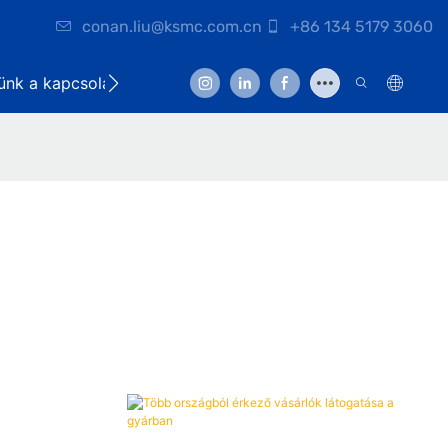
conan.liu@ksmc.com.cn
+86 134 5179 3060
lünk a kapcsolatot