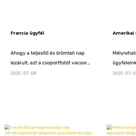
Francia ügyfél
Amerikai 
Ahogy a teljesítő és örömteli nap
Mélyrehat
lezárult, ezt a csoportfotót vacsora
ügyfelein
utáni búcsú pillanatában
után együt
2025
07
08
2025
07
0
készítettük ügyfeleinkkel. A lencse
csoportfot
megragadja a vonakodás
bizalmát é
melegségét, ápolja a kis
alapot ter
szépségeket a kooperatív
együttmű
barátságunkban, tökéletes véget
hoz az összejövetelre, és