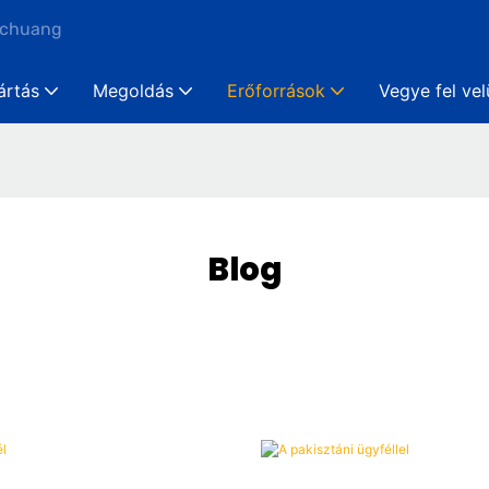
nchuang
ártás
Megoldás
Erőforrások
Vegye fel ve
Blog