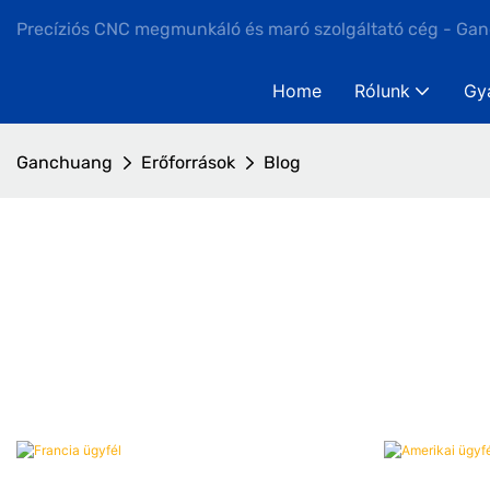
Precíziós CNC megmunkáló és maró szolgáltató cég - Ga
Home
Rólunk
Gy
Ganchuang
Erőforrások
Blog