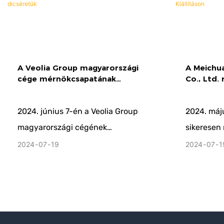
várakozással tekint a következő
találkozónk kellemes ígéretére.
A Veolia Group magyarországi
A Meichu
cége mérnökcsapatának
Co., Ltd.
látogatása gyárunkban és teljes
Magyarors
dicséretük
Kiállításo
2024. június 7-én a Veolia Group
2024. máju
magyarországi cégének
sikeresen
mérnökcsapata látogatott el
Budapeste
2024
07
19
2024
07
1
üzemünkbe. Cégünk a
Nemzetközi
hardverfeldolgozási technológia
magas szin
teljes folyamatát lefedi. A
Kelet-Eur
gyárlátogatás után tovább mélyült
Precision 
a megrendelő cégünkkel
felkészült 