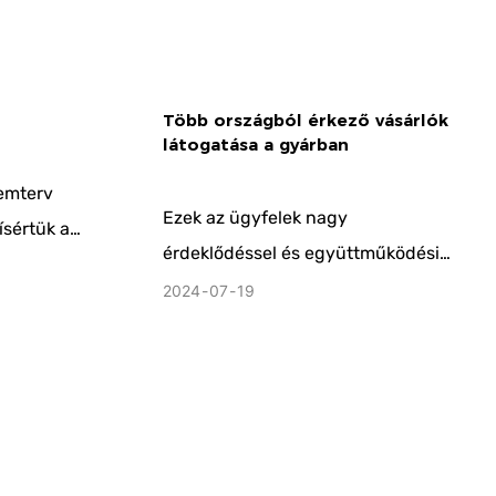
Több országból érkező vásárlók
látogatása a gyárban
temterv
Ezek az ügyfelek nagy
ísértük a
érdeklődéssel és együttműködési
elvárásokkal átfogó és alapos
2024
07
19
tság
vizsgálatot végeztek a gyárban.
i templom
Indiából, Oroszországból és
 légkör
Törökországból érkeztek, ahol a
i meleget
különböző kultúrák és üzleti
igények közeledtek egymáshoz. Ez