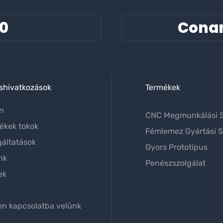
ájával és
60
Cona
sítményű
seivel kiemelt
űvé vált
shivatkozások
Termékek
on
CNC Megmunkálási S
ékek tokok
Fémlemez Gyártási S
gáltatások
Gyors Prototípus
nk
Penészszolgálat
ek
k
en kapcsolatba velünk