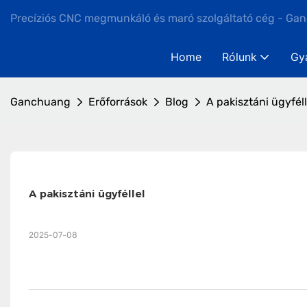
Precíziós CNC megmunkáló és maró szolgáltató cég - Ga
Home
Rólunk
Gy
Ganchuang
Erőforrások
Blog
A pakisztáni ügyféll
A pakisztáni ügyféllel
2025-07-08