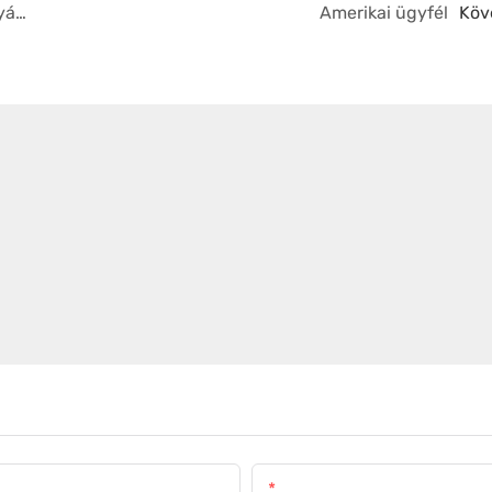
Több országból érkező vásárlók látogatása a gyárban
Amerikai ügyfél
Köv
E-Mail