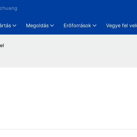
nchuang
ártás
Megoldás
Erőforrások
Vegye fel ve
el