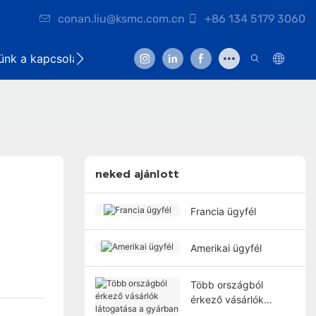
conan.liu@ksmc.com.cn
+86 134 5179 3060
lünk a kapcsolatot
neked ajánlott
Francia ügyfél
Amerikai ügyfél
Több országból
érkező vásárlók
látogatása a gyárban