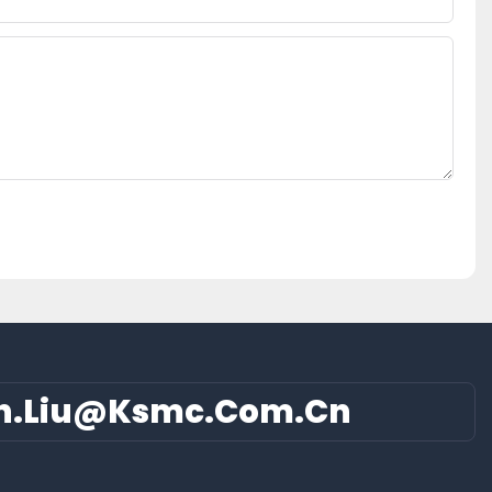
n.liu@ksmc.com.cn