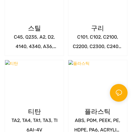
스틸
구리
C45, Q235, A2, D2,
C101, C102, C2100,
4140, 4340, A36,
C2200, C2300, C2400,
A529, A572, 1020,
C2600, C3710, C3771,
1045, 4130, 4150,
C3560, C2800, C2801,
4340, 9310, 52100 등
C2680 등
티탄
플라스틱
TA2, TA4, TA1, TA3, TI
ABS, POM, PEEK, PE,
6AI-4V
HDPE, PA6, ACRYLIC,