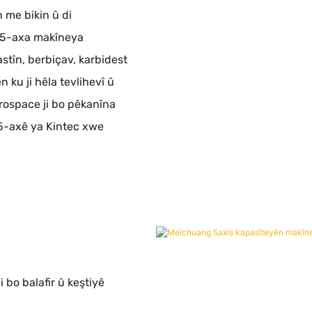
 me bikin û di
 5-axa makîneya
stîn, berbiçav, karbidest
 ku ji hêla tevlihevî û
erospace ji bo pêkanîna
5-axê ya Kintec xwe
bo balafir û keştiyê