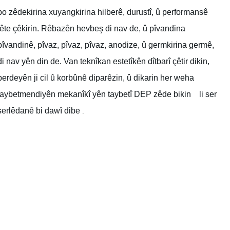
bo zêdekirina xuyangkirina hilberê, durustî, û performansê
tête çêkirin. Rêbazên hevbeş di nav de, û pîvandina
pîvandinê, pîvaz, pîvaz, pîvaz, anodize, û germkirina germê,
di nav yên din de. Van teknîkan estetîkên dîtbarî çêtir dikin,
perdeyên ji cil û korbûnê diparêzin, û dikarin her weha
taybetmendiyên mekanîkî yên taybetî DEP zêde bikin li ser
serlêdanê bi dawî dibe
.