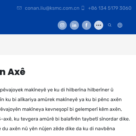
conan.liu@ksmc.com.cn
+86 134 5179 3060
n Axê
êvajoyek makîneyê ye ku di hilberîna hilberîner û
nîn ku bi alîkariya amûrek makîneyê ya ku bi pênc axên
 Pêvajoyên makîneya kevneşopî bi gelemperî kêm axên,
axê, ku tevgera amûrê bi balafirên taybetî sînordar dike.
 du axên nû yên nûjen zêde dike da ku di navbêna