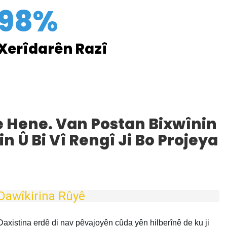
98%
Xerîdarên Razî
Me Hene. Van Postan Bixwînin
n Û Bi Vî Rengî Ji Bo Projeya
Dawîkirina Rûyê
Daxistina erdê di nav pêvajoyên cûda yên hilberînê de ku ji