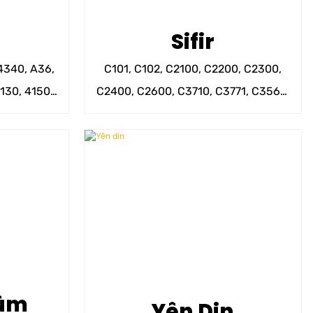
Sifir
 4340, A36,
C101, C102, C2100, C2200, C2300,
130, 4150,
C2400, C2600, C3710, C3771, C3560,
hwd.
C2800, C2801, C2680 û hwd.
ûm
Yên Din