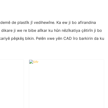
emê de plastîk jî vedihewîne. Ka ew ji bo afirandina
re ji we re bibe alîkar ku hûn nêzîkatiya çêtirîn ji bo
ariyê pêşkêş bikin. Pelên xwe yên CAD îro barkirin da ku