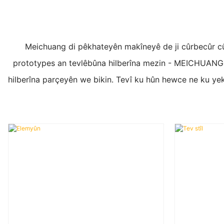
Meichuang di pêkhateyên makîneyê de ji cûrbecûr cûr
prototypes an tevlêbûna hilberîna mezin - MEICHUANG he
hilberîna parçeyên we bikin. Tevî ku hûn hewce ne ku ye