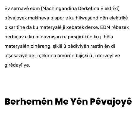
Ev sernavê edm (Machingandina Derketina Elektrîkî)
pêvajoyek makîneya pispor e ku hilweşandinên elektrîkê
bikar tîne da ku materyalê ji xebatek derxe. EDM rêbazek
berbiçav e ku bi navnîşan re pirsgirêkên ku ji hêla
materyalên cihêreng, şikilî û pêdiviyên rastîn ên di
pîşesaziyê de ji çêkirina amûrên bijîşkî û ji derveyî ve
girêdayî ye.
Berhemên Me Yên Pêvajoyê