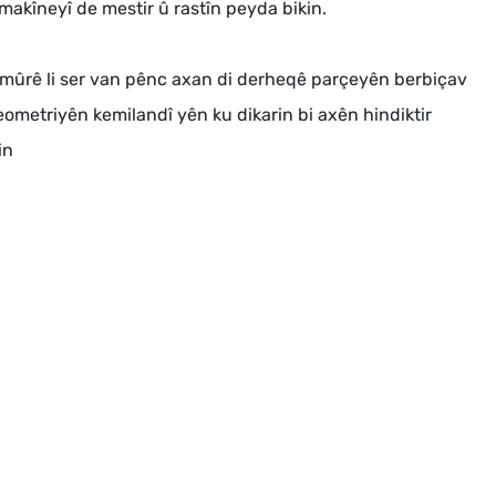
akîneyî de mestir û rastîn peyda bikin.
ûrê li ser van pênc axan di derheqê parçeyên berbiçav
eometriyên kemilandî yên ku dikarin bi axên hindiktir
in