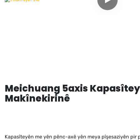
Meichuang 5axis Kapasîte
Makînekirinê
Kapasîteyên me yên pênc-axê yên meya pîşesaziyên pir pî