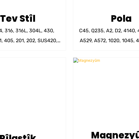
Tev Stîl
Pola
4, 316, 316L, 304L, 430,
C45, Q235, A2, D2, 4140,
, 405, 201, 202, SUS420,
A529, A572, 1020, 1045, 4
S416, 17-4PH hwd.
4340, 9310, 52100 
Magnezy
Pîlastîk