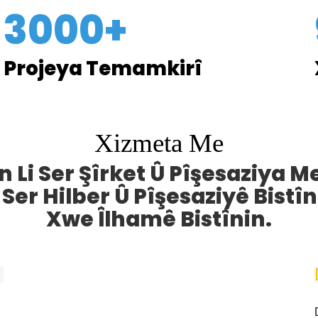
3000+
Projeya Temamkirî
Xizmeta Me
n Li Ser Şîrket Û Pîşesaziya 
Ser Hilber Û Pîşesaziyê Bistîni
Xwe Îlhamê Bistînin.