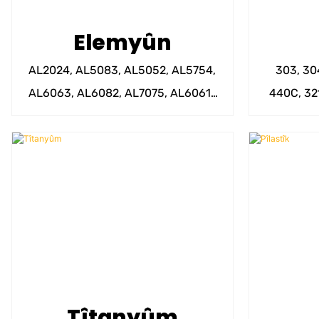
Elemyûn
AL2024, AL5083, AL5052, AL5754,
303, 30
AL6063, AL6082, AL7075, AL6061-
440C, 321
T6 hwd.
SU
Tîtanyûm