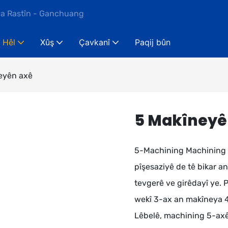
ya Rastîn - Ganchuang
Hêl
Xûş
Çavkanî
Paqij bûn
eyên axê
5 Makîneyê
5-Machining Machining p
pîşesaziyê de tê bikar a
tevgerê ve girêdayî ye.
wekî 3-ax an makîneya 4-
Lêbelê, machining 5-axê