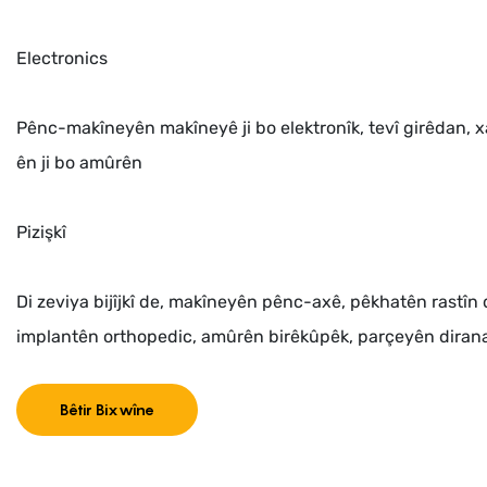
Electronics
Pênc-makîneyên makîneyê ji bo elektronîk, tevî girêdan, 
ên ji bo amûrên
Pizişkî
Di zeviya bijîjkî de, makîneyên pênc-axê, pêkhatên rastîn d
implantên orthopedic, amûrên birêkûpêk, parçeyên dirana
Bêtir Bixwîne