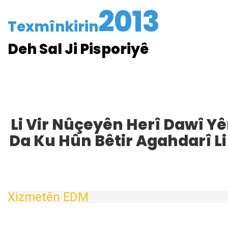
2013
Texmînkirin
Deh Sal Ji Pisporiyê
Li Vir Nûçeyên Herî Dawî Yê
Da Ku Hûn Bêtir Agahdarî Li 
Xizmetên EDM