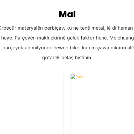
Mal
becûr materyalên berbiçav, ku ne tenê metal, lê di heman d
ye. Parçeyên makînekirinê gelek faktor hene. Meichuang dika
k parçeyek an mîlyonek hewce bike, ka em çawa dikarin alîk
gotarek belaş bistînin.