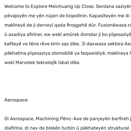
Welcome to Explore Meichuang Up Close. Serdana saziyên
pêvajoyên me yên nûjen de biqedînin. Kapasîteyên me di
makîneyê de ji derveyî qada firoşgehê dûr. Fusionêwaza ra
û azadiya afirîner, ew wekî amûrek domdar ji bo pîşesaziyên
kalîteyê ve têne rêve kirin saz dike. Ji daxwaza sektora A
pêkhatina pîşesaziya otomobîlê ya teqawidiyê, makîneya 
wekî Marvelek teknolojîk îsbat dike.
Aerospace
Di Aerospace, Machining Pênc-Axe de parçeyên berfireh ji 
diafirîne, di nav de blokên turbîn û pêkhateyên struktural.