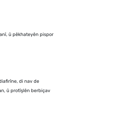
xanî, û pêkhateyên pispor
iafirîne, di nav de
n, û protîşlên berbiçav