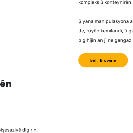
kompleks û konteynirên m
Şiyana manipulasyona am
de, rûyên kemilandî, û g
bigihîjin an jî ne gengaz 
Bêtir Bixwîne
yên
şesaziyê digirin.