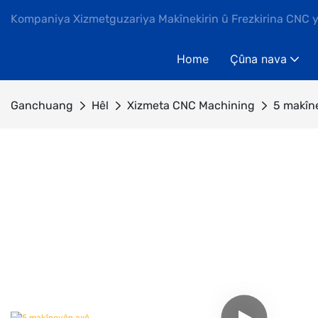
Kompaniya Xizmetguzariya Makînekirin û Frezkirina CNC 
Home
Çûna nava
Ganchuang
Hêl
Xizmeta CNC Machining
5 makîn