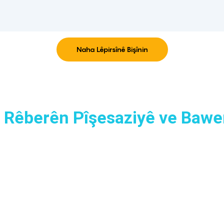
Naha Lêpirsînê Bişînin
a Rêberên Pîşesaziyê ve Bawer