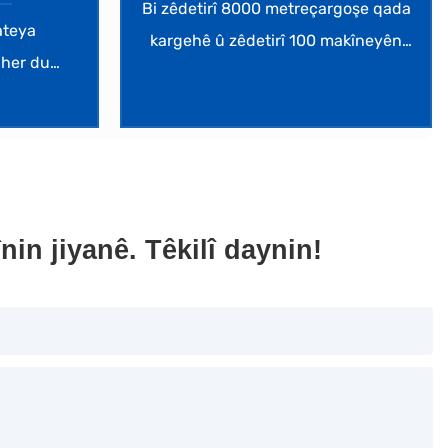
Bi zêdetirî 8000 metreçargoşe qada
ateya
kargehê û zêdetirî 100 makîneyên
i her du
CNC yên herî pêşketî, em xwedî
jorîn bi
kapasîteya girtina projeyên cihêreng
garantiya
ên bi pîvan û tevliheviyên cûda ne.
 de, digel
sterast û
ajoyê de.
in jiyanê. Têkilî daynin!