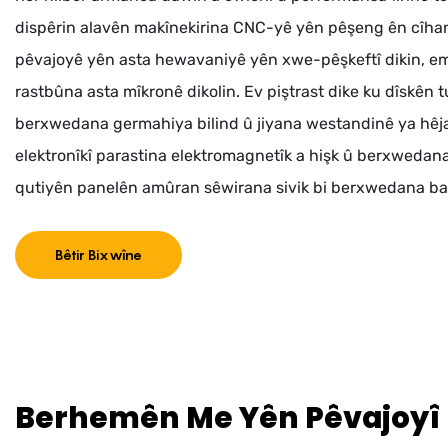
dispêrin alavên makînekirina CNC-yê yên pêşeng ên cîhanî
pêvajoyê yên asta hewavaniyê yên xwe-pêşkeftî dikin, em 
rastbûna asta mîkronê dikolin. Ev piştrast dike ku dîskên 
berxwedana germahiya bilind û jiyana westandinê ya hêja
elektronîkî parastina elektromagnetîk a hişk û berxwedana 
qutiyên panelên amûran sêwirana sivik bi berxwedana ba
Bêtir Bixwîne
Berhemên Me Yên Pêvajoyî