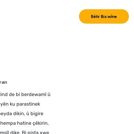
Bêtir Bixwîne
ran
ilind de bi berdewamî û
î yên ku parastinek
eyda dikin, û bigire
hempa hatine çêkirin,
sîl dike. Bi pişta xwe