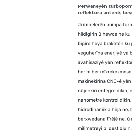
Perwaneyên turbopompê
reflektora antenê, be
Ji împelerên pompa turbî
hildigirin û hewce ne ku
bigire heya braketên ku 
veguherîna enerjiyê ya b
avahîsaziyê yên reflektor
her hilber mîkrokozmosek 
makînekirina CNC-ê yên 
nûjenkirî entegre dikin, 
nanometre kontrol dikin
hîdrodînamîk a hêja ne, 
berxwedana tîrêjê ne, û
mîlîmetreyî bi dest dixin.