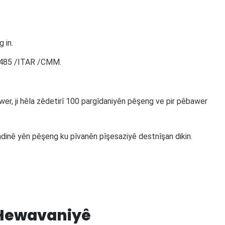
 in.
3485 /ITAR /CMM.
er, ji hêla zêdetirî 100 pargîdaniyên pêşeng ve pir pêbawer
ndinê yên pêşeng ku pîvanên pîşesaziyê destnîşan dikin.
 Hewavaniyê