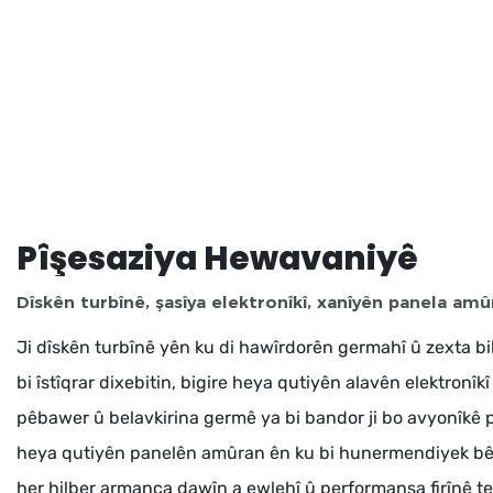
Pîşesaziya Hewavaniyê
Dîskên turbînê, şasîya elektronîkî, xanîyên panela amû
Ji dîskên turbînê yên ku di hawîrdorên germahî û zexta b
bi îstîqrar dixebitin, bigire heya qutiyên alavên elektronîk
pêbawer û belavkirina germê ya bi bandor ji bo avyonîkê p
heya qutiyên panelên amûran ên ku bi hunermendiyek bê
her hilber armanca dawîn a ewlehî û performansa firînê tem