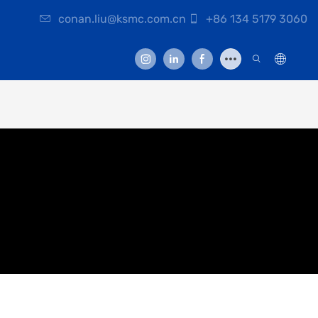
conan.liu@ksmc.com.cn
+86 134 5179 3060