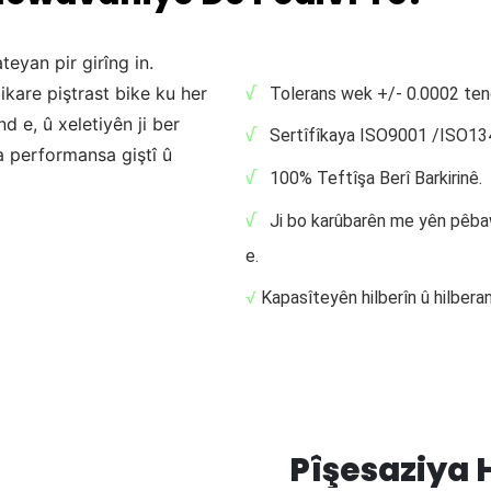
eyan pir girîng in.
kare piştrast bike ku her
√
Tolerans wek +/- 0.0002 teng
 e, û xeletiyên ji ber
√
Sertîfîkaya ISO9001 /ISO1
a performansa giştî û
√
100% Teftîşa Berî Barkirinê.
√
Ji bo karûbarên me yên pêbaw
e.
√
Kapasîteyên hilberîn û hilbera
Pîşesaziya