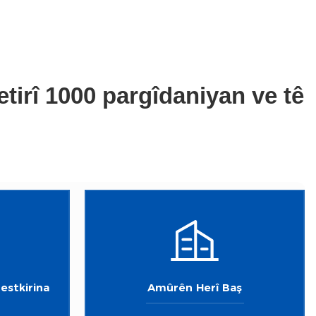
detirî 1000 pargîdaniyan ve tê
estkirina
Amûrên Herî Baş