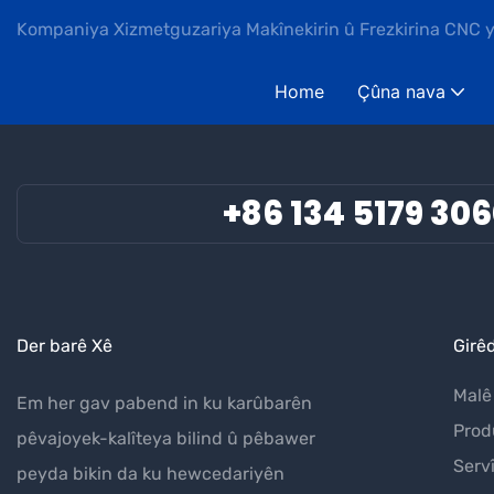
Kompaniya Xizmetguzariya Makînekirin û Frezkirina CNC 
Home
Çûna nava
+86 134 5179 30
Der barê Xê
Girê
Malê
Em her gav pabend in ku karûbarên
Prod
pêvajoyek-kalîteya bilind û pêbawer
Serv
peyda bikin da ku hewcedariyên