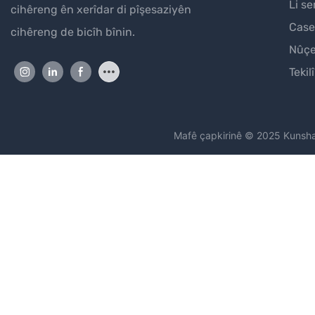
Li se
cihêreng ên xerîdar di pîşesaziyên
Case
cihêreng de bicîh bînin.
Nûç
Tekilî
Mafê çapkirinê © 2025 Kunsh