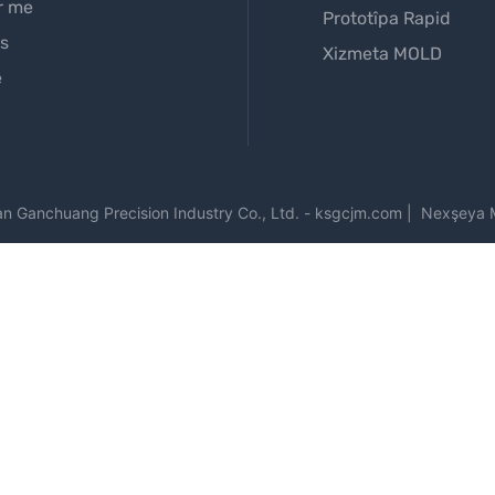
r me
Prototîpa Rapid
s
Xizmeta MOLD
e
an
Ganchuang Precision Industry Co., Ltd.
-
ksgcjm.com
|
Nexşeya 