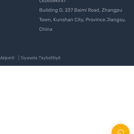
Lêzêdekirin:
Building D, 237 Baimi Road, Zhangpu
Town, Kunshan City, Province Jiangsu,
China
Malperê
|
Siyaseta Taybetîtiyê