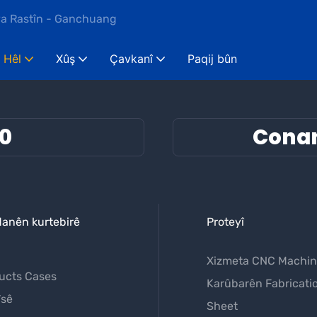
ya Rastîn - Ganchuang
Hêl
Xûş
Çavkanî
Paqij bûn
60
Cona
danên kurtebirê
Proteyî
Xizmeta CNC Machin
ucts Cases
Karûbarên Fabricati
îsê
Sheet