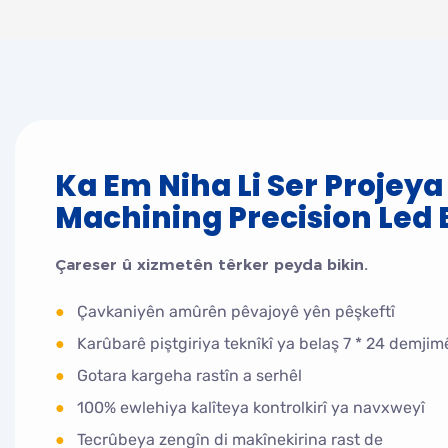
Ka Em Niha Li Ser Projey
Machining Precision Led B
Çareser û xizmetên têrker peyda bikin.
●
Çavkaniyên amûrên pêvajoyê yên pêşkeftî
●
Karûbarê piştgiriya teknîkî ya belaş 7 * 24 demji
●
Gotara kargeha rastîn a serhêl
●
100% ewlehiya kalîteya kontrolkirî ya navxweyî
●
Tecrûbeya zengîn di makînekirina rast de