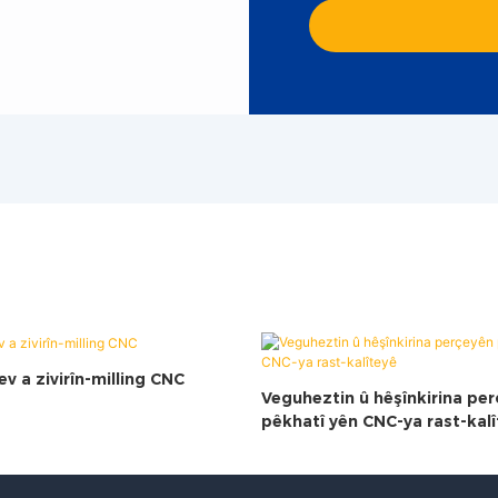
ev a zivirîn-milling CNC
Veguheztin û hêşînkirina pe
pêkhatî yên CNC-ya rast-kal