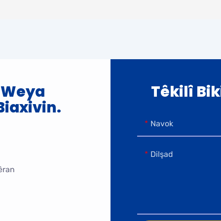
a Weya
Têkilî Bi
iaxivin.
Navok
Dilşad
mêran