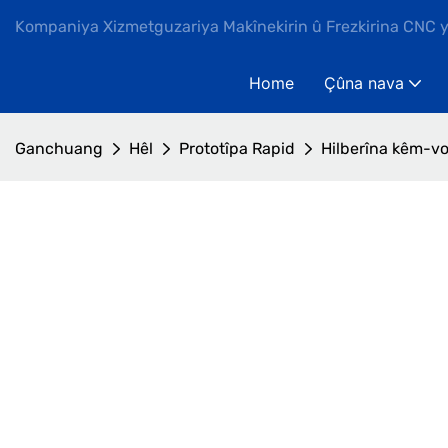
Kompaniya Xizmetguzariya Makînekirin û Frezkirina CNC 
Home
Çûna nava
Ganchuang
Hêl
Prototîpa Rapid
Hilberîna kêm-vo