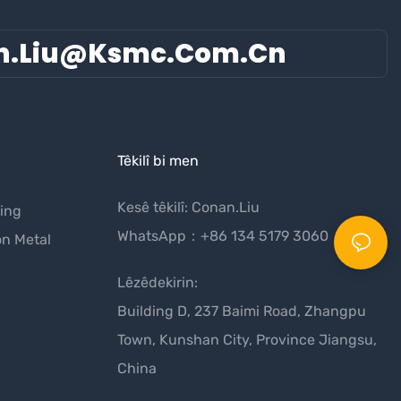
n.liu@ksmc.com.cn
Têkilî bi men
Kesê têkilî: Conan.Liu
ing
WhatsApp：+86 134 5179 3060
on Metal
Lêzêdekirin:
Building D, 237 Baimi Road, Zhangpu
Town, Kunshan City, Province Jiangsu,
China