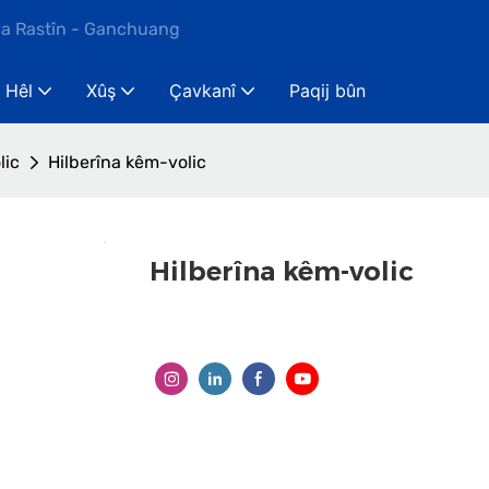
ya Rastîn - Ganchuang
Hêl
Xûş
Çavkanî
Paqij bûn
lic
Hilberîna kêm-volic
Hilberîna kêm-volic