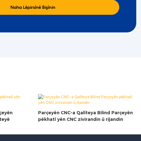
Naha Lêpirsînê Bişînin
rçeyên
Parçeyên CNC-a Qalîteya Bilind Parçeyên
îteyê
pêkhatî yên CNC zivirandin û rijandin