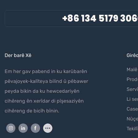
+86 134 5179 30
Der barê Xê
Girê
Malê
Em her gav pabend in ku karûbarên
Prod
pêvajoyek-kalîteya bilind û pêbawer
Serv
peyda bikin da ku hewcedariyên
Li se
cihêreng ên xerîdar di pîşesaziyên
Case
cihêreng de bicîh bînin.
Nûç
Tekilî