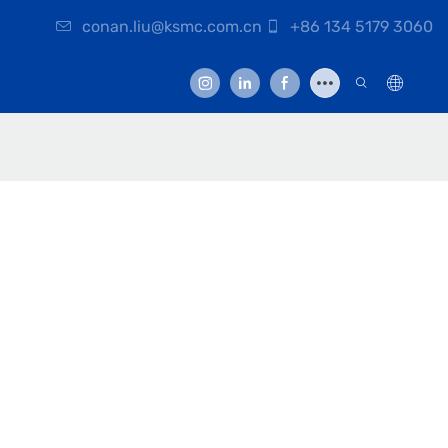
conan.liu@ksmc.com.cn
+86 134 5179 3060