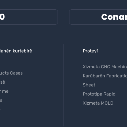
60
Cona
danên kurtebirê
Proteyî
Xizmeta CNC Machin
ucts Cases
Karûbarên Fabricati
îsê
Sheet
r me
Prototîpa Rapid
s
Xizmeta MOLD
e