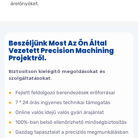
árelőnyöket.
Beszéljünk Most Az Ön Által
Vezetett Precision Machining
Projektről.
Biztosítson kielégítő megoldásokat és
szolgáltatásokat.
●
Fejlett feldolgozó berendezések erőforrásai
●
7 * 24 órás ingyenes technikai támogatás
●
Online valós idejű valós gyári árajánlat
●
100%-ban belső ellenőrizhető minőségbiztosítás
●
Gazdag tapasztalat a precíziós megmunkálásban