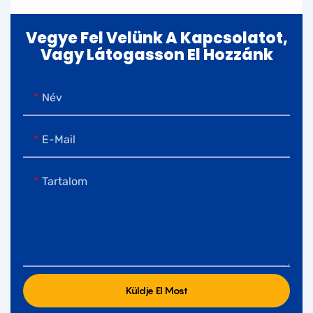
Vegye Fel Velünk A Kapcsolatot,
Vagy Látogasson El Hozzánk
Név
E-Mail
Tartalom
Küldje El Most