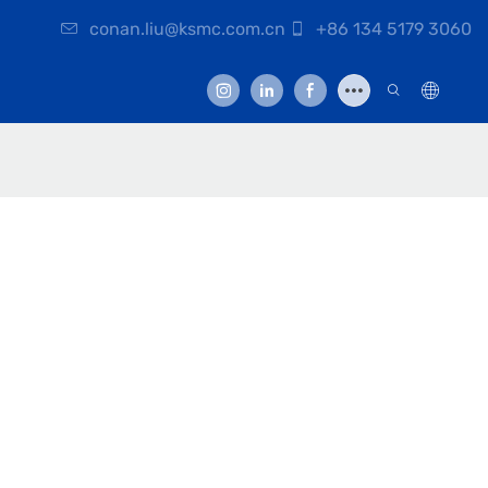
conan.liu@ksmc.com.cn
+86 134 5179 3060