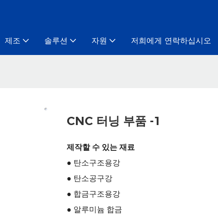
제조
솔루션
자원
저희에게 연락하십시오
CNC 터닝 부품 -1
제작할 수 있는 재료
● 탄소구조용강
● 탄소공구강
● 합금구조용강
● 알루미늄 합금