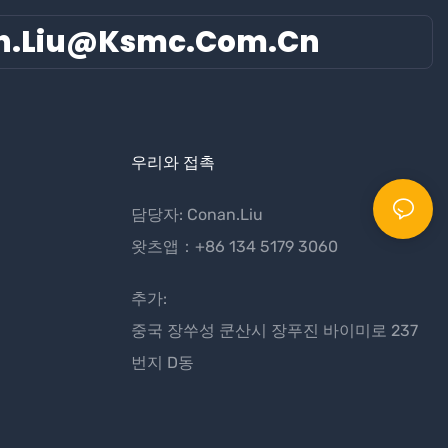
n.liu@ksmc.com.cn
우리와 접촉
담당자: Conan.Liu
왓츠앱：+86 134 5179 3060
추가:
중국 장쑤성 쿤산시 장푸진 바이미로 237
번지 D동