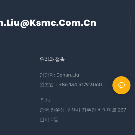
n.liu@ksmc.com.cn
우리와 접촉
담당자: Conan.Liu
왓츠앱：+86 134 5179 3060
추가:
중국 장쑤성 쿤산시 장푸진 바이미로 237
번지 D동