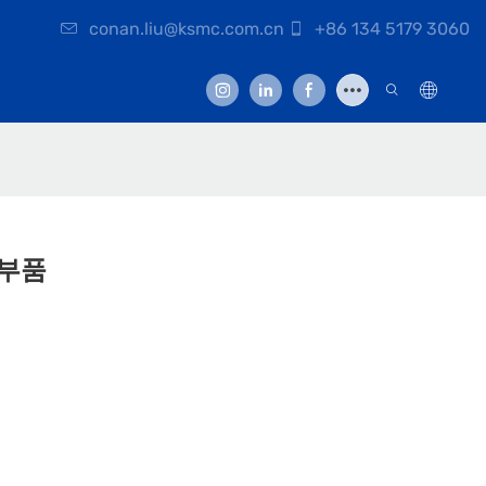
conan.liu@ksmc.com.cn
+86 134 5179 3060
 부품