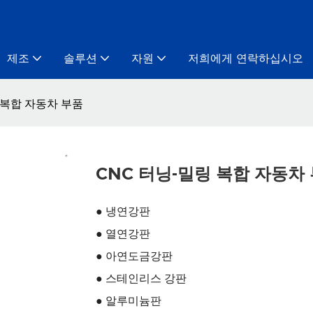
제조
솔루션
자원
저희에게 연락하십시오
 복합 자동차 부품
CNC 터닝-밀링 복합 자동차
● 냉연강판
● 열연강판
● 아연도금강판
● 스테인리스 강판
● 알루미늄판