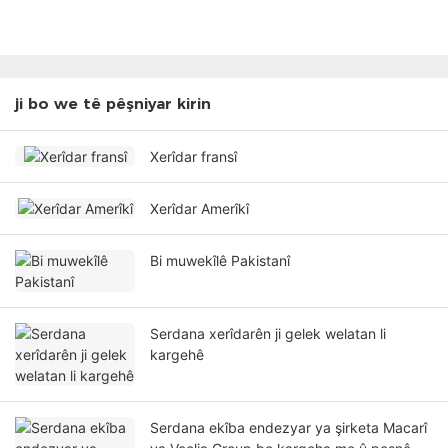
ji bo we tê pêşniyar kirin
Xerîdar fransî
Xerîdar Amerîkî
Bi muwekîlê Pakistanî
Serdana xerîdarên ji gelek welatan li
kargehê
Serdana ekîba endezyar ya şirketa Macarî