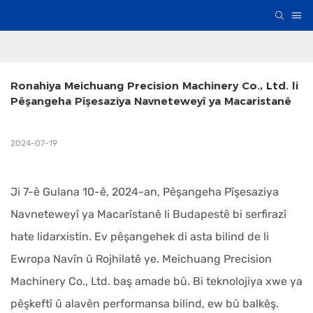
Ronahiya Meichuang Precision Machinery Co., Ltd. li 
Pêşangeha Pîşesaziya Navneteweyî ya Macaristanê
2024-07-19
Ji 7-ê Gulana 10-ê, 2024-an, Pêşangeha Pîşesaziya
Navneteweyî ya Macarîstanê li Budapestê bi serfirazî
hate lidarxistin. Ev pêşangehek di asta bilind de li
Ewropa Navîn û Rojhilatê ye. Meichuang Precision
Machinery Co., Ltd. baş amade bû. Bi teknolojiya xwe ya
pêşkeftî û alavên performansa bilind, ew bû balkêş.