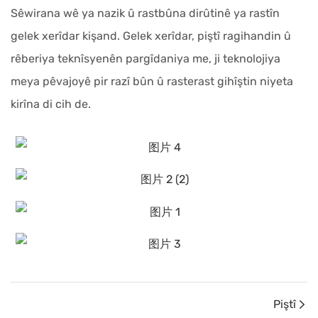
Sêwirana wê ya nazik û rastbûna dirûtinê ya rastîn
gelek xerîdar kişand. Gelek xerîdar, piştî ragihandin û
rêberiya teknîsyenên pargîdaniya me, ji teknolojiya
meya pêvajoyê pir razî bûn û rasterast gihîştin niyeta
kirîna di cih de.
Piştî