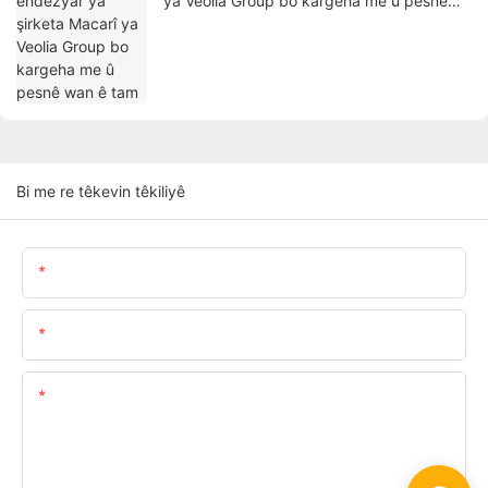
ya Veolia Group bo kargeha me û pesnê
wan ê tam
Bi me re têkevin têkiliyê
Navok
E
Dilşad