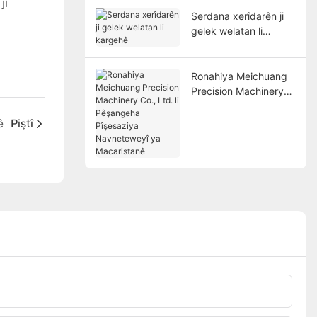
ji
Serdana xerîdarên ji
gelek welatan li
kargehê
Ronahiya Meichuang
Precision Machinery
Co., Ltd. li Pêşangeha
Pîşesaziya
ê
Piştî
Navneteweyî ya
Macaristanê