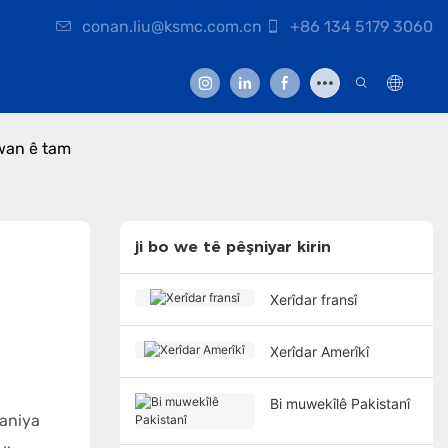
conan.liu@ksmc.com.cn
+86 134 5179 3060
 wan ê tam
ji bo we tê pêşniyar kirin
Xerîdar fransî
Xerîdar Amerîkî
Bi muwekîlê Pakistanî
daniya