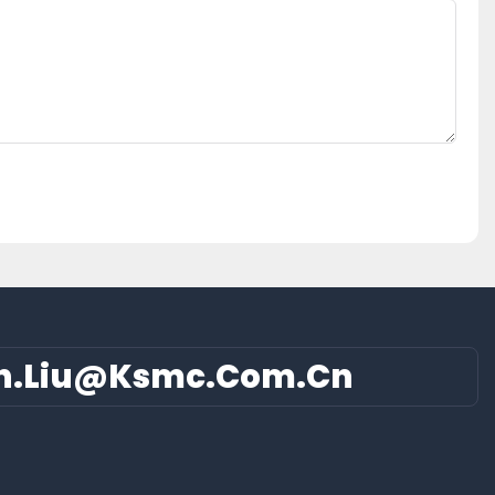
n.liu@ksmc.com.cn