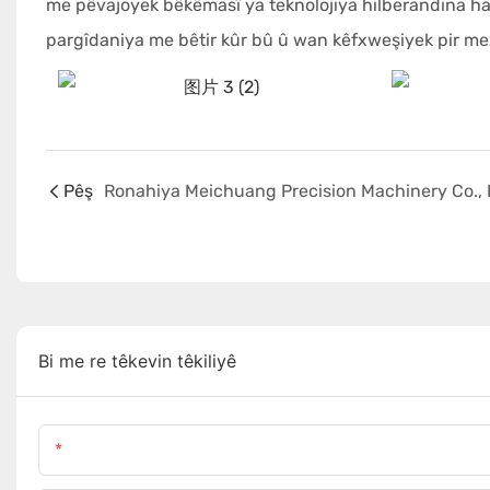
me pêvajoyek bêkêmasî ya teknolojiya hilberandina hard
pargîdaniya me bêtir kûr bû û wan kêfxweşiyek pir mezi
Pêş
Bi me re têkevin têkiliyê
Navok