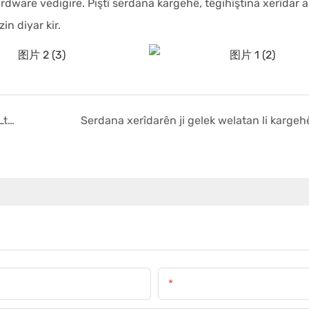
ware vedigire. Piştî serdana kargehê, têgihîştina xerîdar a 
n diyar kir.
Ronahiya Meichuang Precision Machinery Co., Ltd. li Pêşangeha Pîşesaziya Navneteweyî ya Macaristanê
Serdana xerîdarên ji gelek welatan li kargeh
E