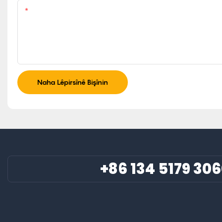
Dilşad
Naha Lêpirsînê Bişînin
+86 134 5179 30