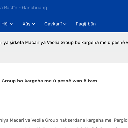
ya Rastîn - Ganchuang
Hêl
Xûş
Çavkanî
Paqij bûn
 ya şirketa Macarî ya Veolia Group bo kargeha me û pesnê
lia Group bo kargeha me û pesnê wan ê tam
niya Macarî ya Veolia Group hat serdana kargeha me. Pargî