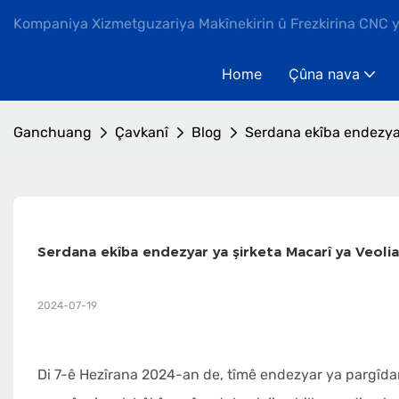
Kompaniya Xizmetguzariya Makînekirin û Frezkirina CNC 
Home
Çûna nava
Ganchuang
Çavkanî
Blog
Serdana ekîba endezyar
Serdana ekîba endezyar ya şirketa Macarî ya Veo
2024-07-19
Di 7-ê Hezîrana 2024-an de, tîmê endezyar ya pargîda