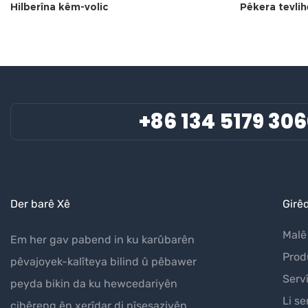
Hilberîna kêm-volic
Pêkera tevlih
+86 134 5179 30
Der barê Xê
Girê
Malê
Em her gav pabend in ku karûbarên
Prod
pêvajoyek-kalîteya bilind û pêbawer
Serv
peyda bikin da ku hewcedariyên
Li se
cihêreng ên xerîdar di pîşesaziyên