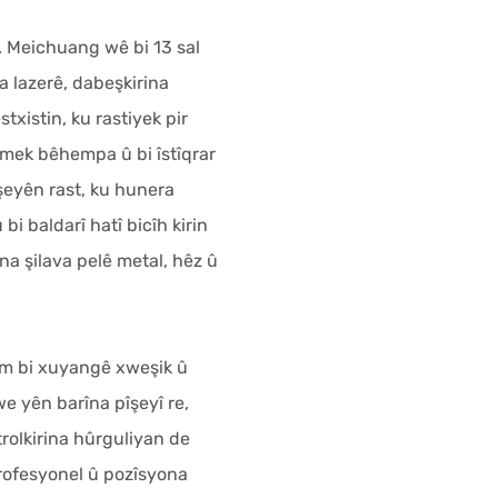
. Meichuang wê bi 13 sal
a lazerê, dabeşkirina
txistin, ku rastiyek pir
rmek bêhempa û bi îstîqrar
şeyên rast, ku hunera
i baldarî hatî bicîh kirin
na şilava pelê metal, hêz û
m bi xuyangê xweşik û
we yên barîna pîşeyî re,
rolkirina hûrguliyan de
rofesyonel û pozîsyona