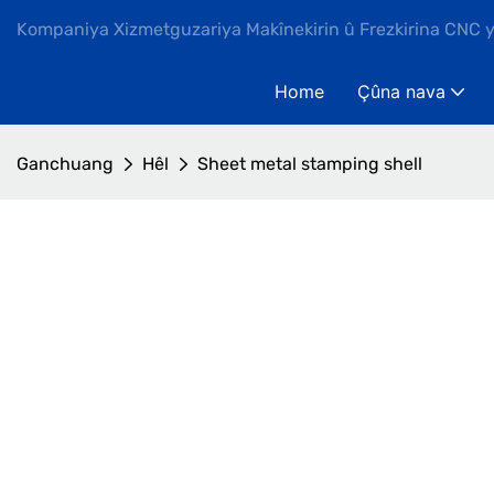
Kompaniya Xizmetguzariya Makînekirin û Frezkirina CNC 
Home
Çûna nava
Ganchuang
Hêl
Sheet metal stamping shell