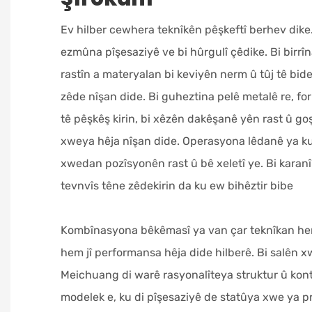
Ev hilber cewhera teknîkên pêşkeftî berhev dike
ezmûna pîşesaziyê ve bi hûrgulî çêdike. Bi birrîn
rastîn a materyalan bi keviyên nerm û tûj tê bides
zêde nîşan dide. Bi guheztina pelê metalê re, fo
tê pêşkêş kirin, bi xêzên dakêşanê yên rast û go
xweya hêja nîşan dide. Operasyona lêdanê ya ku b
xwedan pozîsyonên rast û bê xeletî ye. Bi karanî
tevnvîs têne zêdekirin da ku ew bihêztir bibe
Kombînasyona bêkêmasî ya van çar teknîkan he
hem jî performansa hêja dide hilberê. Bi salên x
Meichuang di warê rasyonalîteya struktur û kont
modelek e, ku di pîşesaziyê de statûya xwe ya p