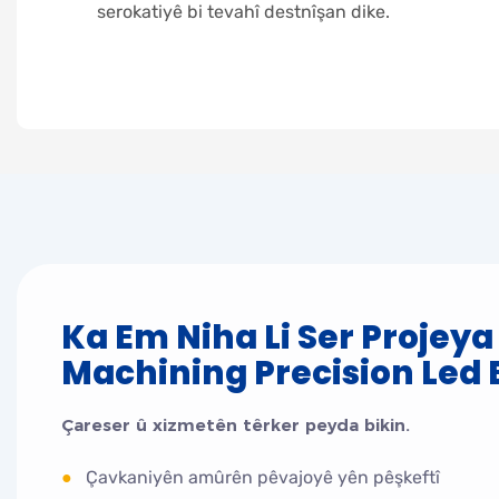
serokatiyê bi tevahî destnîşan dike.
Ka Em Niha Li Ser Projey
Machining Precision Led B
Çareser û xizmetên têrker peyda bikin.
●
Çavkaniyên amûrên pêvajoyê yên pêşkeftî