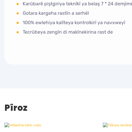
●
Karûbarê piştgiriya teknîkî ya belaş 7 * 24 demji
●
Gotara kargeha rastîn a serhêl
●
100% ewlehiya kalîteya kontrolkirî ya navxweyî
●
Tecrûbeya zengîn di makînekirina rast de
Pîroz