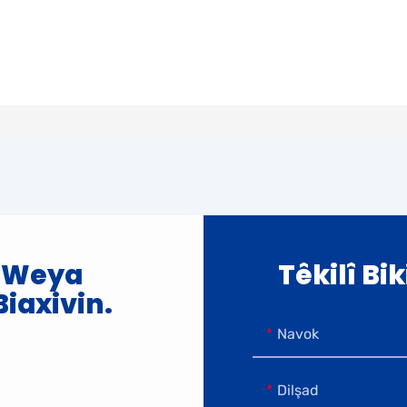
a Weya
Têkilî Bi
iaxivin.
Navok
Dilşad