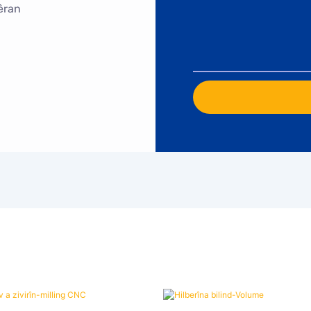
mêran