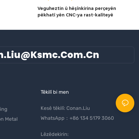
Veguheztin û hêşînkirina perçeyên
pêkhatî yên CNC-ya rast-kalîteyê
n.liu@ksmc.com.cn
Têkilî bi men
Kesê têkilî: Conan.Liu
ing
WhatsApp：+86 134 5179 3060
on Metal
Lêzêdekirin: