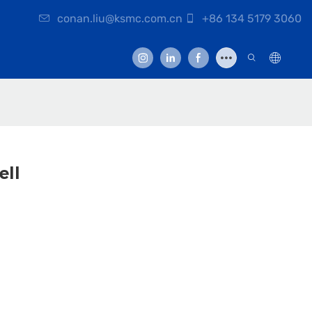
conan.liu@ksmc.com.cn
+86 134 5179 3060
ell