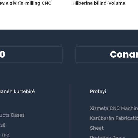
ev a zivirîn-milling CNC
Hilberîna bilind-Volume
60
Cona
danên kurtebirê
Proteyî
Xizmeta CNC Machin
ucts Cases
Karûbarên Fabricati
îsê
Sheet
r me
Prototîpa Rapid