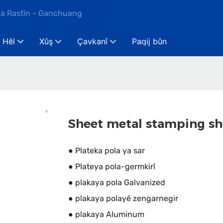
ya Rastîn - Ganchuang
Hêl
Xûş
Çavkanî
Paqij bûn
Sheet metal stamping sh
● Plateka pola ya sar
● Plateya pola-germkirî
● plakaya pola Galvanized
● plakaya polayê zengarnegir
● plakaya Aluminum