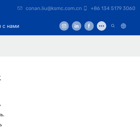
conan.liu@ksmc.com.cn
+86 134 5179 3060
я с нами
2
ь
ь.
ь