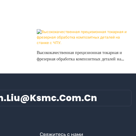
Высококачественная прецизионная токарная и
фрезерная обработка композитных деталей на
станке с ЧПУ.
n.liu@ksmc.com.cn
Свяжитесь с нами