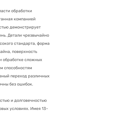
ласти обработки
отанная компанией
остью демонстрирует
нь. Детали чрезвычайно
ысокого стандарта, форма
айна, поверхность
ри обработке сложных
ым способностям
авный переход различных
очны без ошибок.
остью и долговечностью
овых условиях. Имея 13-