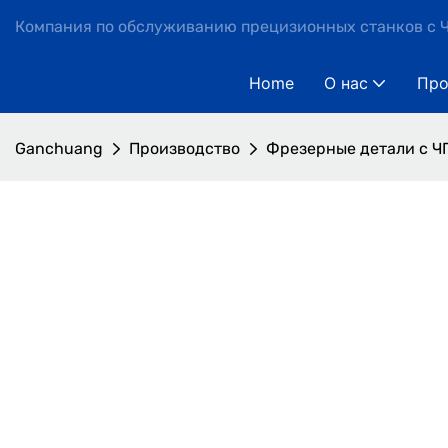
Компания по обслуживанию прецизионных станков с Ч
Home
О нас
Про
Ganchuang
Производство
Фрезерные детали с ЧП