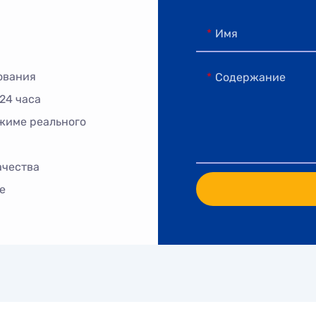
Имя
ования
Содержание
24 часа
жиме реального
ачества
е