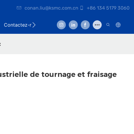
conan.liu@ksmc.com.cn
+86 134 5179 3060
Contactez-nous
C
trielle de tournage et fraisage