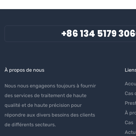
qualité
+86 134 5179 30
À propos de nous
Lien
Accu
Nous nous engageons toujours à fournir
Cas 
des services de traitement de haute
Pres
qualité et de haute précision pour
À pr
répondre aux divers besoins des clients
Cas
de différents secteurs.
Actu