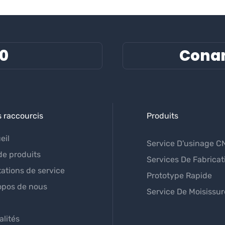
60
Cona
s raccourcis
Produits
eil
Service D'usinage C
de produits
Services De Fabricat
tations de service
Prototype Rapide
opos de nous
Service De Moisissur
alités