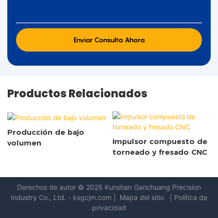
Enviar Consulta Ahora
Productos Relacionados
Producción de bajo
Impulsor compuesto de
volumen
torneado y fresado CNC
Derechos de autor © 2025 Kunshan
Ganchuang Precision
Industry Co., Ltd.
-
ksgcjm.com
|
Mapa del sitio
|
Política de
privacidad