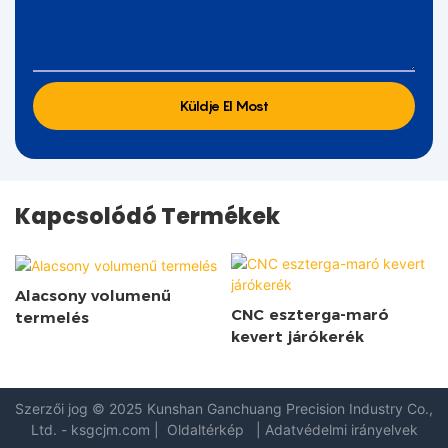
Küldje El Most
Kapcsolódó Termékek
Alacsony volumenű
CNC eszterga-maró
termelés
kevert járókerék
Szerzői jog © 2025 Kunshan
Ganchuang Precision Industry Co.,
Ltd.
-
ksgcjm.com
|
Oldaltérkép
|
Adatvédelmi irányelvek