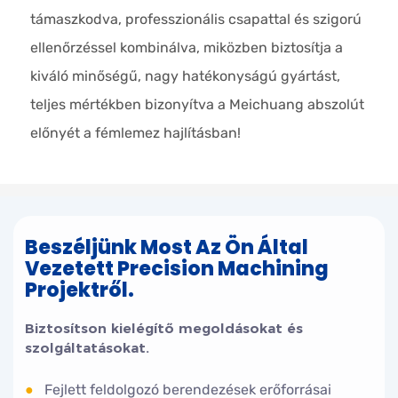
támaszkodva, professzionális csapattal és szigorú
ellenőrzéssel kombinálva, miközben biztosítja a
kiváló minőségű, nagy hatékonyságú gyártást,
teljes mértékben bizonyítva a Meichuang abszolút
előnyét a fémlemez hajlításban!
Beszéljünk Most Az Ön Által
Vezetett Precision Machining
Projektről.
Biztosítson kielégítő megoldásokat és
szolgáltatásokat.
●
Fejlett feldolgozó berendezések erőforrásai