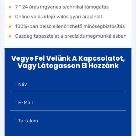
●
7 * 24 órás ingyenes technikai támogatás
●
Online valós idejű valós gyári árajánlat
●
100%-ban belső ellenőrizhető minőségbiztosítás
●
Gazdag tapasztalat a precíziós megmunkálásban
Vegye Fel Velünk A Kapcsolatot,
Vagy Látogasson El Hozzánk
Név
E-Mail
Tartalom