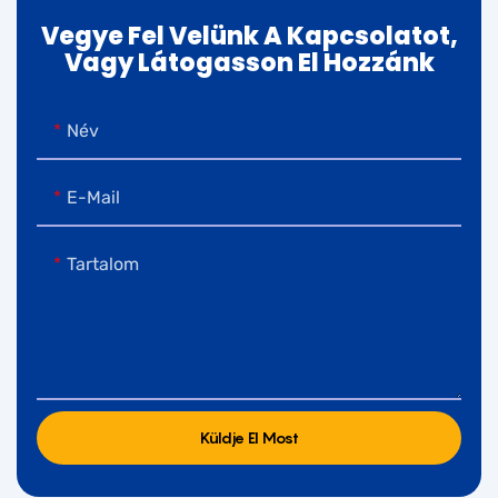
Vegye Fel Velünk A Kapcsolatot,
Vagy Látogasson El Hozzánk
Név
E-Mail
Tartalom
Küldje El Most