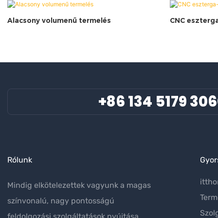
Alacsony volumenű termelés
CNC eszterga
+86 134 5179 30
Rólunk
Gyor
itth
Mindig elkötelezettek vagyunk a magas
Term
színvonalú, nagy pontosságú
Szol
feldolgozási szolgáltatások nyújtása