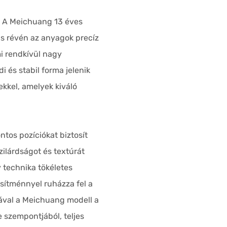
i. A Meichuang 13 éves
gás révén az anyagok precíz
mi rendkívül nagy
 és stabil forma jelenik
kkel, amelyek kiváló
tos pozíciókat biztosít
zilárdságot és textúrát
 technika tökéletes
esítménnyel ruházza fel a
kával a Meichuang modell a
e szempontjából, teljes