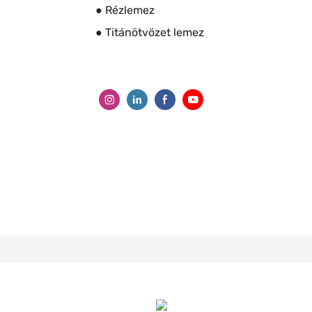
● Rézlemez
● Titánötvözet lemez