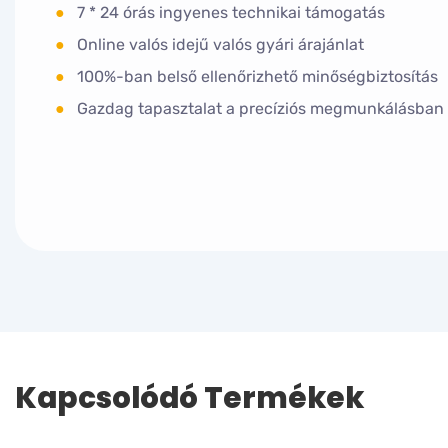
●
7 * 24 órás ingyenes technikai támogatás
●
Online valós idejű valós gyári árajánlat
●
100%-ban belső ellenőrizhető minőségbiztosítás
●
Gazdag tapasztalat a precíziós megmunkálásban
Kapcsolódó Termékek