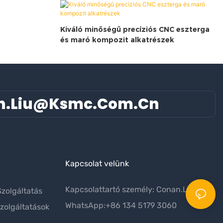
Kiváló minőségű precíziós CNC eszterga
és maró kompozit alkatrészek
n.liu@ksmc.com.cn
Kapcsolat velünk
Kapcsolattartó személy: Conan.Liu
zolgáltatás
WhatsApp:+86 134 5179 3060
zolgáltatások