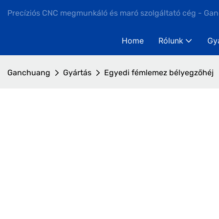
Precíziós CNC megmunkáló és maró szolgáltató cég - Ga
Home
Rólunk
Gy
Ganchuang
Gyártás
Egyedi fémlemez bélyegzőhéj