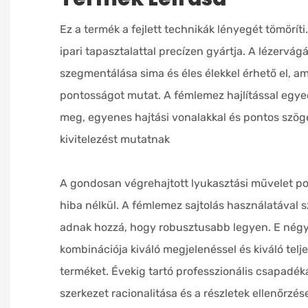
Ez a termék a fejlett technikák lényegét tömörít
ipari tapasztalattal precízen gyártja. A lézervá
szegmentálása sima és éles élekkel érhető el, a
pontosságot mutat. A fémlemez hajlítással egyedi
meg, egyenes hajtási vonalakkal és pontos szöge
kivitelezést mutatnak
A gondosan végrehajtott lyukasztási művelet pon
hiba nélkül. A fémlemez sajtolás használatával s
adnak hozzá, hogy robusztusabb legyen. E négy
kombinációja kiváló megjelenéssel és kiváló telj
terméket. Évekig tartó professzionális csapadé
szerkezet racionalitása és a részletek ellenőrzés