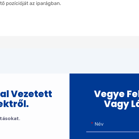
ő pozícióját az iparágban.
al Vezetett
Vegye Fel
ktről.
Vagy L
tásokat.
Név