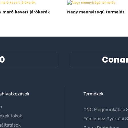
-maró kevert járókerék
Nagy mennyiségű termelés
60
Cona
shivatkozások
Termékek
on
CNC Megmunkálási S
ékek tokok
Fémlemez Gyártási S
gáltatások
Gyors Prototípus