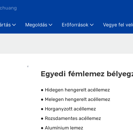
nchuang
ártás
Megoldás
Erőforrások
Vegye fel ve
Egyedi fémlemez bélyeg
● Hidegen hengerelt acéllemez
● Melegen hengerelt acéllemez
● Horganyzott acéllemez
● Rozsdamentes acéllemez
● Alumínium lemez