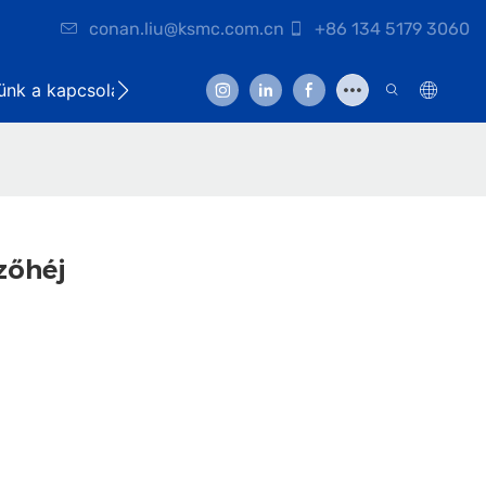
conan.liu@ksmc.com.cn
+86 134 5179 3060
lünk a kapcsolatot
zőhéj