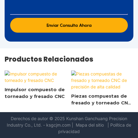
Enviar Consulta Ahora
Productos Relacionados
Impulsor compuesto de
Piezas compuestas de
torneado y fresado CNC
fresado y torneado CNC
de precisión de alta
calidad
Derechos de autor © 2025 Kunshan
Ganchuang Precision
Industry Co., Ltd.
-
ksgcjm.com
|
Mapa del sitio
|
Política de
privacidad