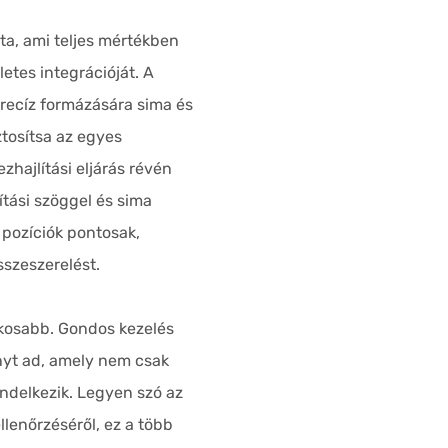
a, ami teljes mértékben
letes integrációját. A
recíz formázására sima és
ztosítsa az egyes
zhajlítási eljárás révén
ítási szöggel és sima
 pozíciók pontosak,
szeszerelést.
ékosabb. Gondos kezelés
ényt ad, amely nem csak
endelkezik. Legyen szó az
llenőrzéséről, ez a több