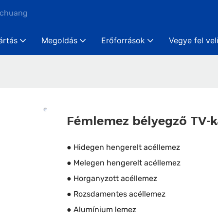
nchuang
ártás
Megoldás
Erőforrások
Vegye fel ve
Fémlemez bélyegző TV-k
● Hidegen hengerelt acéllemez
● Melegen hengerelt acéllemez
● Horganyzott acéllemez
● Rozsdamentes acéllemez
● Alumínium lemez