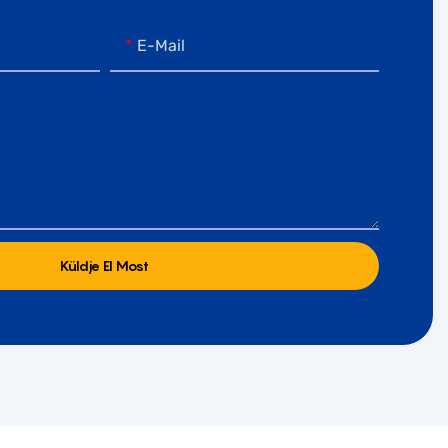
E-Mail
Küldje El Most