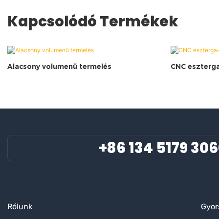
Kapcsolódó Termékek
Alacsony volumenű termelés
CNC eszterga
+86 134 5179 30
Rólunk
Gyor