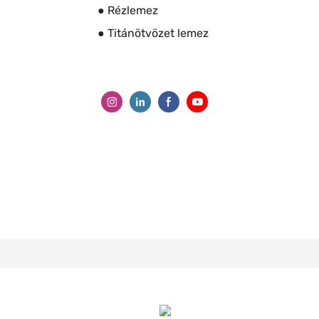
● Rézlemez
● Titánötvözet lemez