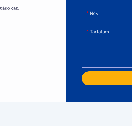
tásokat.
Név
Tartalom