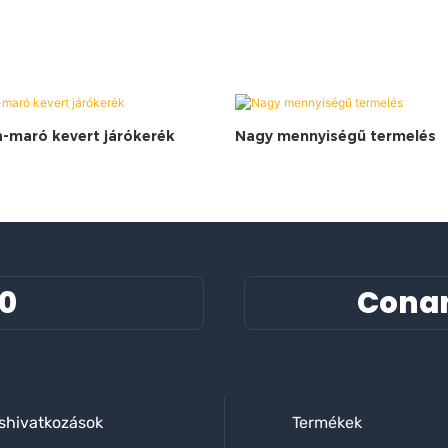
-maró kevert járókerék
Nagy mennyiségű termelés
60
Cona
shivatkozások
Termékek