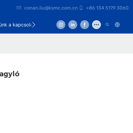
conan.liu@ksmc.com.cn
+86 134 5179 3060
lünk a kapcsolatot
agyló