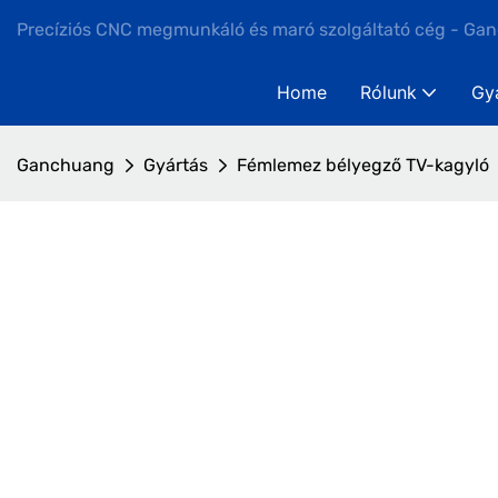
Precíziós CNC megmunkáló és maró szolgáltató cég - Ga
Home
Rólunk
Gy
Ganchuang
Gyártás
Fémlemez bélyegző TV-kagyló