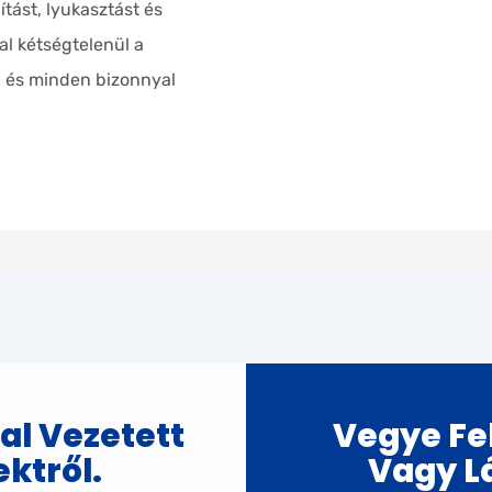
ítást, lyukasztást és
al kétségtelenül a
, és minden bizonnyal
al Vezetett
Vegye Fel
ktről.
Vagy L