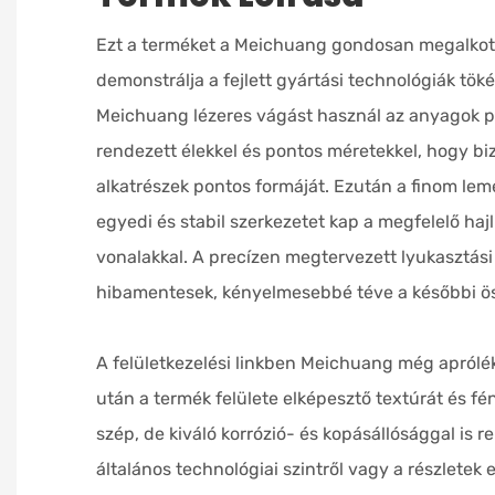
Ezt a terméket a Meichuang gondosan megalkott
demonstrálja a fejlett gyártási technológiák töké
Meichuang lézeres vágást használ az anyagok p
rendezett élekkel és pontos méretekkel, hogy bi
alkatrészek pontos formáját. Ezután a finom leme
egyedi és stabil szerkezetet kap a megfelelő hajl
vonalakkal. A precízen megtervezett lyukasztási
hibamentesek, kényelmesebbé téve a későbbi ös
A felületkezelési linkben Meichuang még apról
után a termék felülete elképesztő textúrát és f
szép, de kiváló korrózió- és kopásállósággal is r
általános technológiai szintről vagy a részletek e